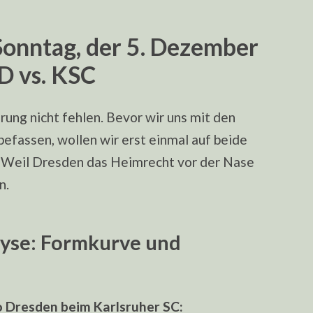
Sonntag, der 5. Dezember
D vs. KSC
arung nicht fehlen. Bevor wir uns mit den
efassen, wollen wir erst einmal auf beide
n. Weil Dresden das Heimrecht vor der Nase
n.
yse: Formkurve und
 Dresden beim Karlsruher SC: