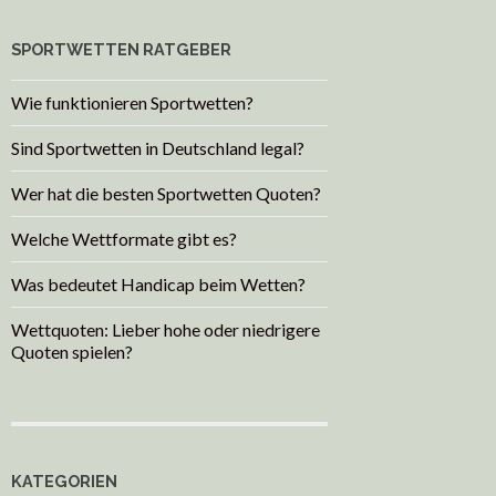
SPORTWETTEN RATGEBER
Wie funktionieren Sportwetten?
Sind Sportwetten in Deutschland legal?
Wer hat die besten Sportwetten Quoten?
Welche Wettformate gibt es?
Was bedeutet Handicap beim Wetten?
Wettquoten: Lieber hohe oder niedrigere
Quoten spielen?
KATEGORIEN