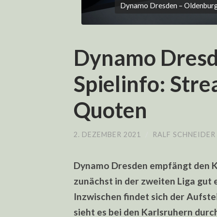
Dynamo Dresden – Oldenburg 
Dynamo Dresde
Spielinfo: Str
Quoten
2. DEZEMBER 2021
/
RALF SCHNEIDER
Dynamo Dresden empfängt den Ka
zunächst in der zweiten Liga gut 
Inzwischen findet sich der Aufste
sieht es bei den Karlsruhern durc