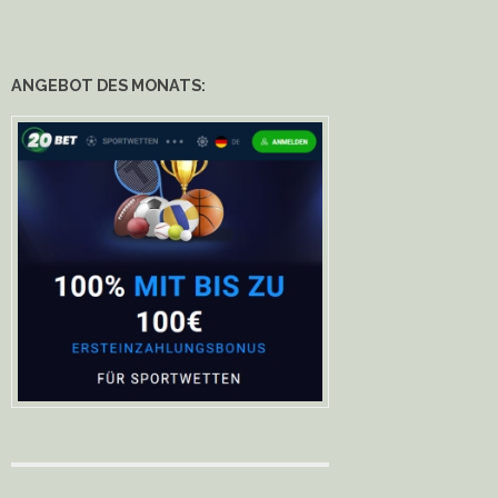
ANGEBOT DES MONATS: