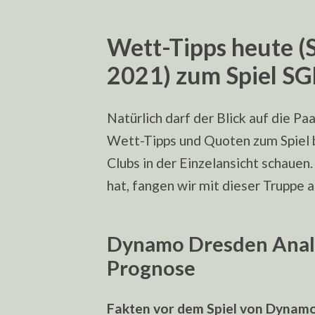
Wett-Tipps heute (
2021) zum Spiel SG
Natürlich darf der Blick auf die Pa
Wett-Tipps und Quoten zum Spiel b
Clubs in der Einzelansicht schaue
hat, fangen wir mit dieser Truppe a
Dynamo Dresden Anal
Prognose
Fakten vor dem Spiel von Dynamo