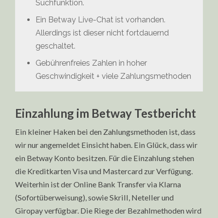
Suchfunktion.
Ein Betway Live-Chat ist vorhanden.
Allerdings ist dieser nicht fortdauernd
geschaltet.
Gebührenfreies Zahlen in hoher
Geschwindigkeit + viele Zahlungsmethoden
Einzahlung im Betway Testbericht
Ein kleiner Haken bei den Zahlungsmethoden ist, dass
wir nur angemeldet Einsicht haben. Ein Glück, dass wir
ein Betway Konto besitzen. Für die Einzahlung stehen
die Kreditkarten Visa und Mastercard zur Verfügung.
Weiterhin ist der Online Bank Transfer via Klarna
(Sofortüberweisung), sowie Skrill, Neteller und
Giropay verfügbar. Die Riege der Bezahlmethoden wird