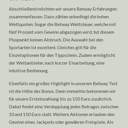
Abschließend möchten wir unsere Betway Erfahrungen
zusammenfassen. Dazu zählen unbedingt die hohen
Wettquoten. Sogar die Betway Wettsteuer, welche mit
fünf Prozent vom Gewinn abgezogen wird, tut diesem
Pluspunkt keinen Abbruch. Die Auswahl bei den
Sportarten ist exzellent. Gleiches gilt für die
Einzeloptionen für den Tippschein. Zudem ermöglicht
der Wettanbieter, nach kurzer Einarbeitung, eine
intuitive Bedienung.
Ebenfalls ein großes Highlight in unserem Betway Test
ist die Höhe des Bonus. Denn immerhin bekommen wir
für unsere Ersteinzahlung bis zu 150 Euro zusätzlich.
Dabei findet eine Verdopplung jedes Betrages zwischen
10 und 150 Euro statt. Weitere Aktionen erlauben den
Gewinn eines Jackpots oder gewähren Freispiele. Als