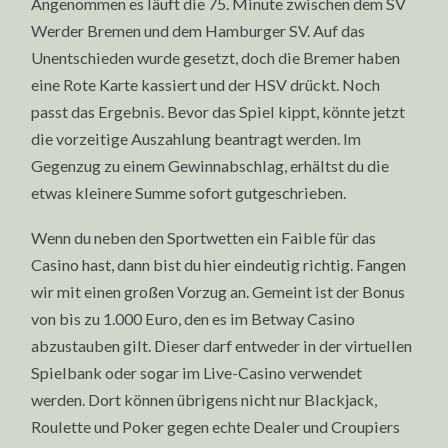
Angenommen es läuft die 75. Minute zwischen dem SV
Werder Bremen und dem Hamburger SV. Auf das
Unentschieden wurde gesetzt, doch die Bremer haben
eine Rote Karte kassiert und der HSV drückt. Noch
passt das Ergebnis. Bevor das Spiel kippt, könnte jetzt
die vorzeitige Auszahlung beantragt werden. Im
Gegenzug zu einem Gewinnabschlag, erhältst du die
etwas kleinere Summe sofort gutgeschrieben.
Wenn du neben den Sportwetten ein Faible für das
Casino hast, dann bist du hier eindeutig richtig. Fangen
wir mit einen großen Vorzug an. Gemeint ist der Bonus
von bis zu 1.000 Euro, den es im Betway Casino
abzustauben gilt. Dieser darf entweder in der virtuellen
Spielbank oder sogar im Live-Casino verwendet
werden. Dort können übrigens nicht nur Blackjack,
Roulette und Poker gegen echte Dealer und Croupiers