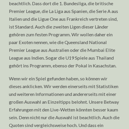
beachtlich. Dass dort die 1. Bundesliga, die britische
Premier League, die La Liga aus Spanien, die Serie A aus
Italien und die Ligue One aus Frankreich vertreten sind,
ist Standard. Auch die zweiten Ligen dieser Länder
gehören zum festen Programm. Wir wollen daher ein
paar Exoten nennen, wie die Queensland National
Premier League aus Australien oder die Mumbai Elite
League aus Indien. Sogar die U19 Spiele aus Thailand
gehört ins Programm, ebenso der Pokal in Kasachstan.
Wenn wir ein Spiel gefunden haben, so können wir
dieses anklicken. Wir werden einerseits mit Statistiken
und weiteren Informationen und andererseits mit einer
großen Auswahl an Einzeltipps belohnt. Unsere Betway
Erfahrungen mit den Live-Wetten könnten besser kaum
sein. Denn nicht nur die Auswahl ist beachtlich. Auch die
Quoten sind vergleichsweise hoch. Und dass ein