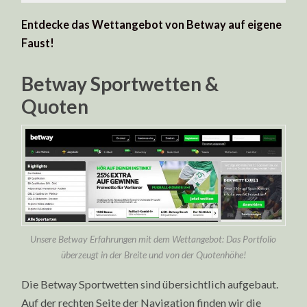
Entdecke das Wettangebot von Betway auf eigene
Faust!
Betway Sportwetten &
Quoten
Unsere Betway Erfahrungen mit dem Wettangebot: Das Portfolio
überzeugt in der Breite und von der Quotenhöhe!
Die Betway Sportwetten sind übersichtlich aufgebaut.
Auf der rechten Seite der Navigation finden wir die