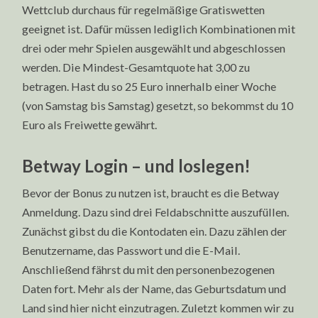
Wettclub durchaus für regelmäßige Gratiswetten
geeignet ist. Dafür müssen lediglich Kombinationen mit
drei oder mehr Spielen ausgewählt und abgeschlossen
werden. Die Mindest-Gesamtquote hat 3,00 zu
betragen. Hast du so 25 Euro innerhalb einer Woche
(von Samstag bis Samstag) gesetzt, so bekommst du 10
Euro als Freiwette gewährt.
Betway Login – und loslegen!
Bevor der Bonus zu nutzen ist, braucht es die Betway
Anmeldung. Dazu sind drei Feldabschnitte auszufüllen.
Zunächst gibst du die Kontodaten ein. Dazu zählen der
Benutzername, das Passwort und die E-Mail.
Anschließend fährst du mit den personenbezogenen
Daten fort. Mehr als der Name, das Geburtsdatum und
Land sind hier nicht einzutragen. Zuletzt kommen wir zu