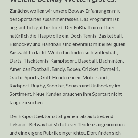
Zunächst wollen wir unsere Betway Erfahrungen mit
den Sportarten zusammenfassen. Das Programm ist
unglaublich gut bestückt. Der Fußball nimmt hier
natürlich die Hauptrolle ein. Doch Tennis, Basketball,
Eishockey und Handball sind ebenfalls mit einer guten
Auswahl bedacht. Weiterhin finden sich Volleyball,
Darts, Tischtennis, Kampfsport, Baseball, Badminton,
American Football, Bandy, Boxen, Cricket, Formel 1,
Gaelic Sports, Golf, Hunderennen, Motorsport,
Radsport, Rugby, Snooker, Squash und Unihockey im
Sortiment. Neue Kunden brauchen ihre Sportart nicht
lange zu suchen.
Der E-Sport Sektor ist allgemein als aufstrebend
bekannt. Betway hat sich dieser Tendenz angenommen
und eine eigene Rubrik eingerichtet. Dort finden sich