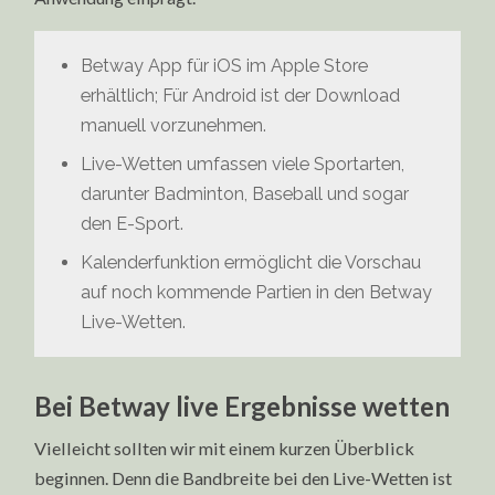
Betway App für iOS im Apple Store
erhältlich; Für Android ist der Download
manuell vorzunehmen.
Live-Wetten umfassen viele Sportarten,
darunter Badminton, Baseball und sogar
den E-Sport.
Kalenderfunktion ermöglicht die Vorschau
auf noch kommende Partien in den Betway
Live-Wetten.
Bei Betway live Ergebnisse wetten
Vielleicht sollten wir mit einem kurzen Überblick
beginnen. Denn die Bandbreite bei den Live-Wetten ist