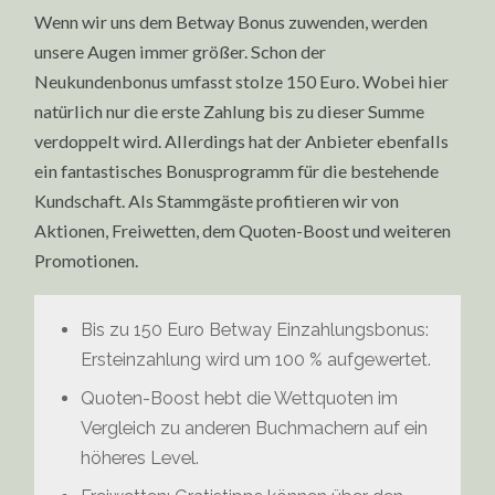
Wenn wir uns dem Betway Bonus zuwenden, werden
unsere Augen immer größer. Schon der
Neukundenbonus umfasst stolze 150 Euro. Wobei hier
natürlich nur die erste Zahlung bis zu dieser Summe
verdoppelt wird. Allerdings hat der Anbieter ebenfalls
ein fantastisches Bonusprogramm für die bestehende
Kundschaft. Als Stammgäste profitieren wir von
Aktionen, Freiwetten, dem Quoten-Boost und weiteren
Promotionen.
Bis zu 150 Euro Betway Einzahlungsbonus:
Ersteinzahlung wird um 100 % aufgewertet.
Quoten-Boost hebt die Wettquoten im
Vergleich zu anderen Buchmachern auf ein
höheres Level.