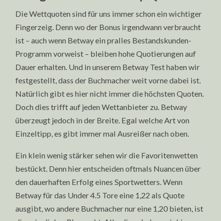
Die Wettquoten sind für uns immer schon ein wichtiger
Fingerzeig. Denn wo der Bonus irgendwann verbraucht
ist – auch wenn Betway ein pralles Bestandskunden-
Programm vorweist – bleiben hohe Quotierungen auf
Dauer erhalten. Und in unserem Betway Test haben wir
festgestellt, dass der Buchmacher weit vorne dabei ist.
Natürlich gibt es hier nicht immer die höchsten Quoten.
Doch dies trifft auf jeden Wettanbieter zu. Betway
überzeugt jedoch in der Breite. Egal welche Art von
Einzeltipp, es gibt immer mal Ausreißer nach oben.
Ein klein wenig stärker sehen wir die Favoritenwetten
bestückt. Denn hier entscheiden oftmals Nuancen über
den dauerhaften Erfolg eines Sportwetters. Wenn
Betway für das Under 4.5 Tore eine 1,22 als Quote
ausgibt, wo andere Buchmacher nur eine 1,20 bieten, ist