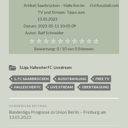
Artikel:
Saarbrücken – Halle live im
Ostfussball.com
TV und Stream: Tipps zum
13.05.2023
Datum:
2023-05-11 10:05:09
Autor:
Ralf Schneider
0
/
10
von
0
Stimmen
3.Liga
,
Hallescher FC
,
Livestream
1. FC SAARBRÜCKEN
AUSSTRAHLUNG
FREE TV
HALLESCHER FC
LIVE STREAM
ÜBERTRAGUNG
VORHERIGER BEITRAG
Bundesliga Prognose zu Union Berlin – Freiburg am
13.05.2023