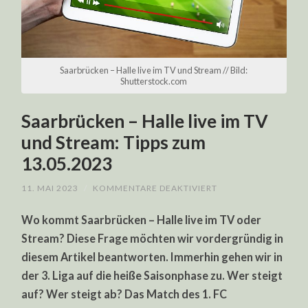
Saarbrücken – Halle live im TV und Stream // Bild:
Shutterstock.com
Saarbrücken – Halle live im TV
und Stream: Tipps zum
13.05.2023
FÜR
11. MAI 2023
/
KOMMENTARE DEAKTIVIERT
SAARBRÜCKEN
–
Wo kommt Saarbrücken – Halle live im TV oder
HALLE
LIVE
Stream? Diese Frage möchten wir vordergründig in
IM
TV
diesem Artikel beantworten. Immerhin gehen wir in
UND
STREAM:
der 3. Liga auf die heiße Saisonphase zu. Wer steigt
TIPPS
ZUM
auf? Wer steigt ab? Das Match des 1. FC
13.05.2023