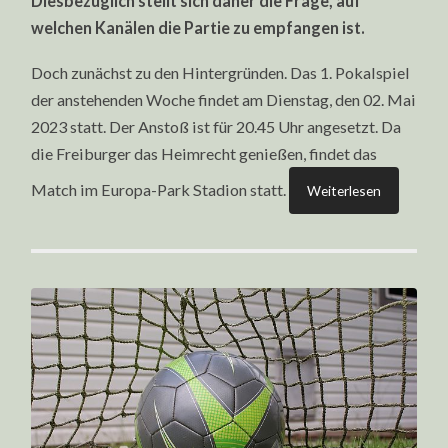
Diesbezüglich stellt sich daher die Frage, auf
AM
02.05.2023
welchen Kanälen die Partie zu empfangen ist.
Doch zunächst zu den Hintergründen. Das 1. Pokalspiel
der anstehenden Woche findet am Dienstag, den 02. Mai
2023 statt. Der Anstoß ist für 20.45 Uhr angesetzt. Da
die Freiburger das Heimrecht genießen, findet das
Match im Europa-Park Stadion statt.
Weiterlesen