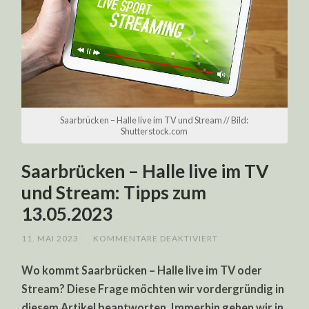
Saarbrücken – Halle live im TV und Stream // Bild:
Shutterstock.com
Saarbrücken – Halle live im TV
und Stream: Tipps zum
13.05.2023
FÜR
11. MAI 2023
/
KOMMENTARE DEAKTIVIERT
SAARBRÜCKEN
–
Wo kommt Saarbrücken – Halle live im TV oder
HALLE
LIVE
Stream? Diese Frage möchten wir vordergründig in
IM
TV
diesem Artikel beantworten. Immerhin gehen wir in