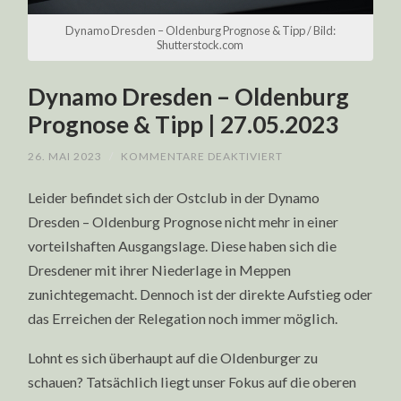
Dynamo Dresden – Oldenburg Prognose & Tipp / Bild:
Shutterstock.com
Dynamo Dresden – Oldenburg
Prognose & Tipp | 27.05.2023
FÜR
26. MAI 2023
/
KOMMENTARE DEAKTIVIERT
DYNAMO
DRESDEN
Leider befindet sich der Ostclub in der Dynamo
–
OLDENBURG
Dresden – Oldenburg Prognose nicht mehr in einer
PROGNOSE
&
vorteilshaften Ausgangslage. Diese haben sich die
TIPP
|
Dresdener mit ihrer Niederlage in Meppen
27.05.2023
zunichtegemacht. Dennoch ist der direkte Aufstieg oder
das Erreichen der Relegation noch immer möglich.
Lohnt es sich überhaupt auf die Oldenburger zu
schauen? Tatsächlich liegt unser Fokus auf die oberen