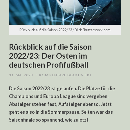
Rückblick auf die Saison 2022/23 / Bild: Shutterstock.com
Rückblick auf die Saison
2022/23: Der Osten im
deutschen Profifußball
FÜR
31. MAI 2023
/
KOMMENTARE DEAKTIVIERT
RÜCKBLICK
AUF
Die Saison 2022/23 ist gelaufen. Die Plätze für die
DIE
SAISON
Champions und Europa League sind vergeben.
2022/23:
DER
Absteiger stehen fest, Aufsteiger ebenso. Jetzt
OSTEN
IM
geht es also in die Sommerpause. Selten war das
DEUTSCHEN
PROFIFUSSBALL
Saisonfinale so spannend, wie zuletzt.