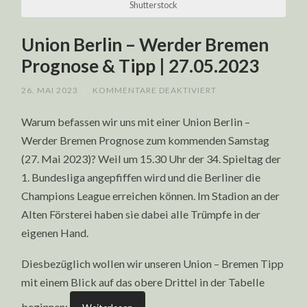
Shutterstock
Union Berlin – Werder Bremen
Prognose & Tipp | 27.05.2023
FÜR
26. MAI 2023
/
KOMMENTARE DEAKTIVIERT
UNION
BERLIN
Warum befassen wir uns mit einer Union Berlin –
–
WERDER
Werder Bremen Prognose zum kommenden Samstag
BREMEN
PROGNOSE
(27. Mai 2023)? Weil um 15.30 Uhr der 34. Spieltag der
&
TIPP
1. Bundesliga angepfiffen wird und die Berliner die
|
27.05.2023
Champions League erreichen können. Im Stadion an der
Alten Försterei haben sie dabei alle Trümpfe in der
eigenen Hand.
Diesbezüglich wollen wir unseren Union – Bremen Tipp
mit einem Blick auf das obere Drittel in der Tabelle
beginnen: