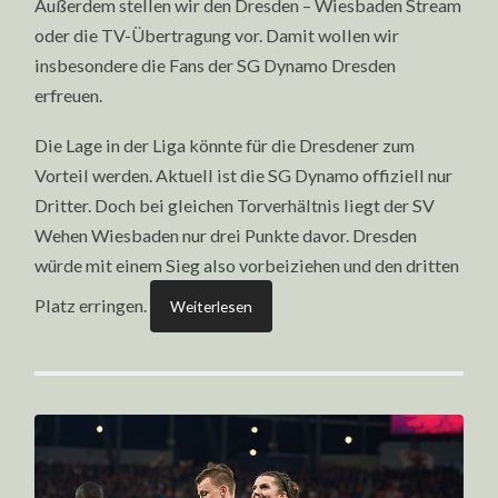
Außerdem stellen wir den Dresden – Wiesbaden Stream
|
06.
oder die TV-Übertragung vor. Damit wollen wir
MAI
2023
insbesondere die Fans der SG Dynamo Dresden
–
erfreuen.
14
UHR
Die Lage in der Liga könnte für die Dresdener zum
Vorteil werden. Aktuell ist die SG Dynamo offiziell nur
Dritter. Doch bei gleichen Torverhältnis liegt der SV
Wehen Wiesbaden nur drei Punkte davor. Dresden
würde mit einem Sieg also vorbeiziehen und den dritten
Platz erringen.
Weiterlesen