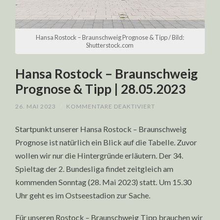
Hansa Rostock – Braunschweig Prognose & Tipp / Bild:
Shutterstock.com
Hansa Rostock – Braunschweig
Prognose & Tipp | 28.05.2023
FÜR
26. MAI 2023
/
KOMMENTARE DEAKTIVIERT
HANSA
ROSTOCK
Startpunkt unserer Hansa Rostock – Braunschweig
–
BRAUNSCHWEIG
Prognose ist natürlich ein Blick auf die Tabelle. Zuvor
PROGNOSE
&
wollen wir nur die Hintergründe erläutern. Der 34.
TIPP
|
Spieltag der 2. Bundesliga findet zeitgleich am
28.05.2023
kommenden Sonntag (28. Mai 2023) statt. Um 15.30
Uhr geht es im Ostseestadion zur Sache.
Für unseren Rostock – Braunschweig Tipp brauchen wir