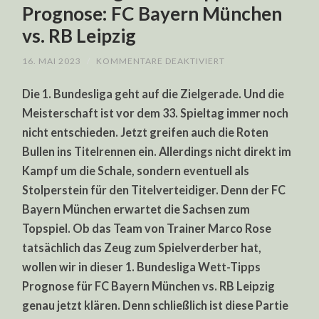
Prognose: FC Bayern München
vs. RB Leipzig
FÜR
16. MAI 2023
/
KOMMENTARE DEAKTIVIERT
1.
BUNDESLIGA
Die 1. Bundesliga geht auf die Zielgerade. Und die
WETT-
TIPPS
Meisterschaft ist vor dem 33. Spieltag immer noch
PROGNOSE:
FC
nicht entschieden. Jetzt greifen auch die Roten
BAYERN
MÜNCHEN
Bullen ins Titelrennen ein. Allerdings nicht direkt im
VS.
RB
Kampf um die Schale, sondern eventuell als
LEIPZIG
Stolperstein für den Titelverteidiger. Denn der FC
Bayern München erwartet die Sachsen zum
Topspiel. Ob das Team von Trainer Marco Rose
tatsächlich das Zeug zum Spielverderber hat,
wollen wir in dieser 1. Bundesliga Wett-Tipps
Prognose für FC Bayern München vs. RB Leipzig
genau jetzt klären. Denn schließlich ist diese Partie