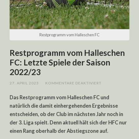
Restprogramm vom Halleschen FC
Restprogramm vom Halleschen
FC: Letzte Spiele der Saison
2022/23
FÜR
27. APRIL 2023
/
KOMMENTARE DEAKTIVIERT
RESTPROGRAMM
VOM
Das Restprogramm vom Halleschen FC und
HALLESCHEN
FC:
natürlich die damit einhergehenden Ergebnisse
LETZTE
SPIELE
entscheiden, ob der Club im nächsten Jahr noch in
DER
SAISON
der 3. Liga spielt. Denn aktuell hält sich der HFC nur
2022/23
einen Rang oberhalb der Abstiegszone auf.