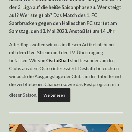
UND
STREAM:
der 3. Liga auf die heiße Saisonphase zu. Wer steigt
TIPPS
ZUM
auf? Wer steigt ab? Das Match des 1. FC
13.05.2023
Saarbrücken gegen den Halleschen FC startet am
Samstag, den 13. Mai 2023. Anstoß ist um 14 Uhr.
Allerdings wollen wir uns in diesem Artikel nicht nur
mit dem Live-Stream und der TV-Übertragung
befassen. Wir von
Ostfußball
sind besonders an den
Clubs aus dem Osten interessiert. Deshalb beleuchten
wir auch die Ausgangslage der Clubs in der Tabelle und
die verbliebenen Chancen sowie das Restprogramm in
dieser Saison.
Weiterlesen