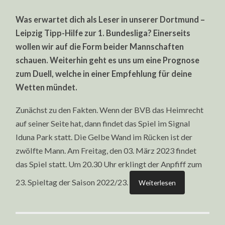
DORTMUND
–
Was erwartet dich als Leser in unserer Dortmund –
LEIPZIG
TIPP-
Leipzig Tipp-Hilfe zur 1. Bundesliga? Einerseits
HILFE
ZUR
wollen wir auf die Form beider Mannschaften
1.
BUNDESLIGA
schauen. Weiterhin geht es uns um eine Prognose
|
03.
zum Duell, welche in einer Empfehlung für deine
MÄRZ
Wetten mündet.
2023
Zunächst zu den Fakten. Wenn der BVB das Heimrecht
auf seiner Seite hat, dann findet das Spiel im Signal
Iduna Park statt. Die Gelbe Wand im Rücken ist der
zwölfte Mann. Am Freitag, den 03. März 2023 findet
das Spiel statt. Um 20.30 Uhr erklingt der Anpfiff zum
23. Spieltag der Saison 2022/23.
Weiterlesen