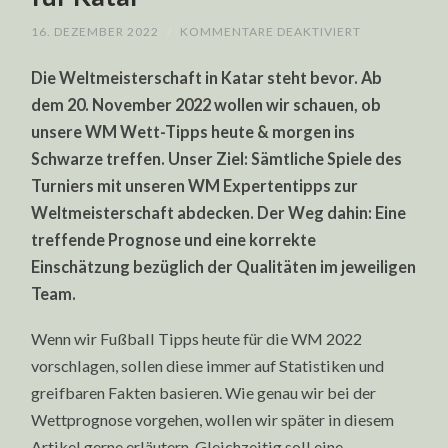
FÜR
16. DEZEMBER 2022
/
KOMMENTARE DEAKTIVIERT
WM
WETT-
Die Weltmeisterschaft in Katar steht bevor. Ab
TIPPS
HEUTE
dem 20. November 2022 wollen wir schauen, ob
&
MORGEN:
unsere WM Wett-Tipps heute & morgen ins
BESTE
EXPERTENTIP
Schwarze treffen. Unser Ziel: Sämtliche Spiele des
FÜR
KATAR
Turniers mit unseren WM Expertentipps zur
Weltmeisterschaft abdecken. Der Weg dahin: Eine
treffende Prognose und eine korrekte
Einschätzung bezüglich der Qualitäten im jeweiligen
Team.
Wenn wir Fußball Tipps heute für die WM 2022
vorschlagen, sollen diese immer auf Statistiken und
greifbaren Fakten basieren. Wie genau wir bei der
Wettprognose vorgehen, wollen wir später in diesem
Artikel gerne erläutern. Gleichzeitig soll eine