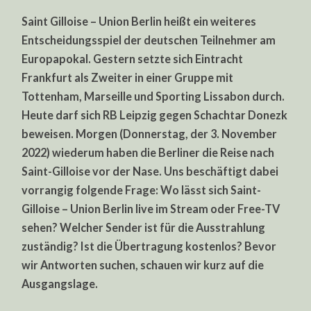
KOMMT
Saint Gilloise – Union Berlin heißt ein weiteres
SAINT-
GILLOISE
Entscheidungsspiel der deutschen Teilnehmer am
–
UNION
Europapokal. Gestern setzte sich Eintracht
BERLIN
IM
Frankfurt als Zweiter in einer Gruppe mit
LIVE-
STREAM
Tottenham, Marseille und Sporting Lissabon durch.
ODER
Heute darf sich RB Leipzig gegen Schachtar Donezk
FREE-
TV?
beweisen. Morgen (Donnerstag, der 3. November
2022) wiederum haben die Berliner die Reise nach
Saint-Gilloise vor der Nase. Uns beschäftigt dabei
vorrangig folgende Frage: Wo lässt sich Saint-
Gilloise – Union Berlin live im Stream oder Free-TV
sehen? Welcher Sender ist für die Ausstrahlung
zuständig? Ist die Übertragung kostenlos? Bevor
wir Antworten suchen, schauen wir kurz auf die
Ausgangslage.