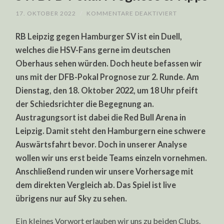
FÜR
17. OKTOBER 2022
/
KOMMENTARE DEAKTIVIERT
RB
LEIPZIG
RB Leipzig gegen Hamburger SV ist ein Duell,
GEGEN
HAMBURGER
welches die HSV-Fans gerne im deutschen
SV:
DFB-
Oberhaus sehen würden. Doch heute befassen wir
POKAL
PROGNOSE
uns mit der DFB-Pokal Prognose zur 2. Runde. Am
&
TIPPS
Dienstag, den 18. Oktober 2022, um 18 Uhr pfeift
der Schiedsrichter die Begegnung an.
Austragungsort ist dabei die Red Bull Arena in
Leipzig. Damit steht den Hamburgern eine schwere
Auswärtsfahrt bevor. Doch in unserer Analyse
wollen wir uns erst beide Teams einzeln vornehmen.
Anschließend runden wir unsere Vorhersage mit
dem direkten Vergleich ab. Das Spiel ist live
übrigens nur auf Sky zu sehen.
Ein kleines Vorwort erlauben wir uns zu beiden Clubs.