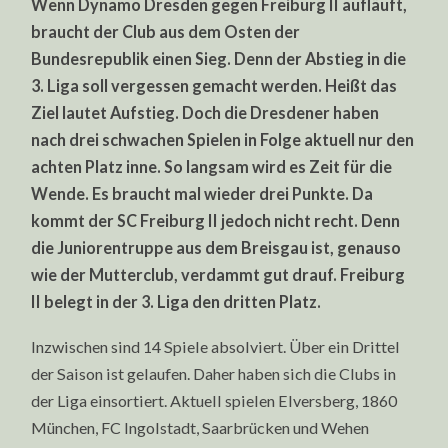
Wenn Dynamo Dresden gegen Freiburg II aufläuft,
GEGEN
FREIBURG
braucht der Club aus dem Osten der
II:
PROGNOSE
Bundesrepublik einen Sieg. Denn der Abstieg in die
UND
EXPERTEN-
3. Liga soll vergessen gemacht werden. Heißt das
TIPPS
Ziel lautet Aufstieg. Doch die Dresdener haben
nach drei schwachen Spielen in Folge aktuell nur den
achten Platz inne. So langsam wird es Zeit für die
Wende. Es braucht mal wieder drei Punkte. Da
kommt der SC Freiburg II jedoch nicht recht. Denn
die Juniorentruppe aus dem Breisgau ist, genauso
wie der Mutterclub, verdammt gut drauf. Freiburg
II belegt in der 3. Liga den dritten Platz.
Inzwischen sind 14 Spiele absolviert. Über ein Drittel
der Saison ist gelaufen. Daher haben sich die Clubs in
der Liga einsortiert. Aktuell spielen Elversberg, 1860
München, FC Ingolstadt, Saarbrücken und Wehen