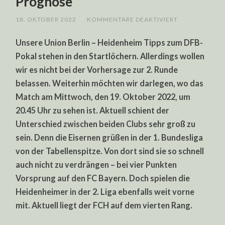
Prognose
FÜR
18. OKTOBER 2022
/
KOMMENTARE DEAKTIVIERT
UNION
BERLIN
Unsere Union Berlin – Heidenheim Tipps zum DFB-
–
HEIDENHEIM
Pokal stehen in den Startlöchern. Allerdings wollen
TIPPS:
UNSERE
wir es nicht bei der Vorhersage zur 2. Runde
DFB-
POKAL
belassen. Weiterhin möchten wir darlegen, wo das
PROGNOSE
Match am Mittwoch, den 19. Oktober 2022, um
20.45 Uhr zu sehen ist. Aktuell schient der
Unterschied zwischen beiden Clubs sehr groß zu
sein. Denn die Eisernen grüßen in der 1. Bundesliga
von der Tabellenspitze. Von dort sind sie so schnell
auch nicht zu verdrängen – bei vier Punkten
Vorsprung auf den FC Bayern. Doch spielen die
Heidenheimer in der 2. Liga ebenfalls weit vorne
mit. Aktuell liegt der FCH auf dem vierten Rang.