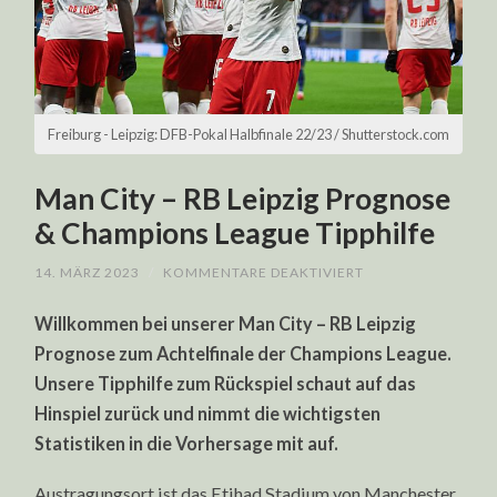
Freiburg - Leipzig: DFB-Pokal Halbfinale 22/23 / Shutterstock.com
Man City – RB Leipzig Prognose
& Champions League Tipphilfe
FÜR
14. MÄRZ 2023
/
KOMMENTARE DEAKTIVIERT
MAN
CITY
Willkommen bei unserer Man City – RB Leipzig
–
RB
Prognose zum Achtelfinale der Champions League.
LEIPZIG
PROGNOSE
Unsere Tipphilfe zum Rückspiel schaut auf das
&
CHAMPIONS
Hinspiel zurück und nimmt die wichtigsten
LEAGUE
TIPPHILFE
Statistiken in die Vorhersage mit auf.
Austragungsort ist das Etihad Stadium von Manchester