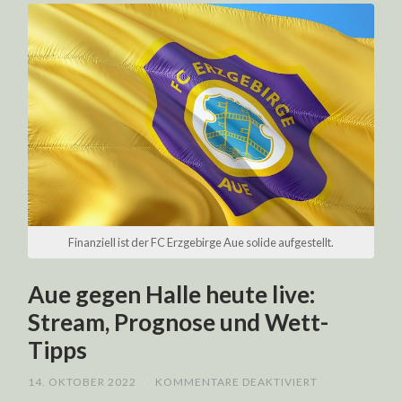
Finanziell ist der FC Erzgebirge Aue solide aufgestellt.
Aue gegen Halle heute live:
Stream, Prognose und Wett-
Tipps
FÜR
14. OKTOBER 2022
/
KOMMENTARE DEAKTIVIERT
AUE