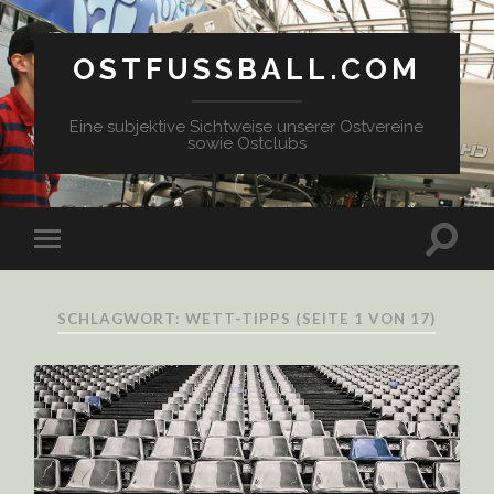
OSTFUSSBALL.COM
Eine subjektive Sichtweise unserer Ostvereine
sowie Ostclubs
SCHLAGWORT: WETT-TIPPS
(SEITE 1 VON 17)