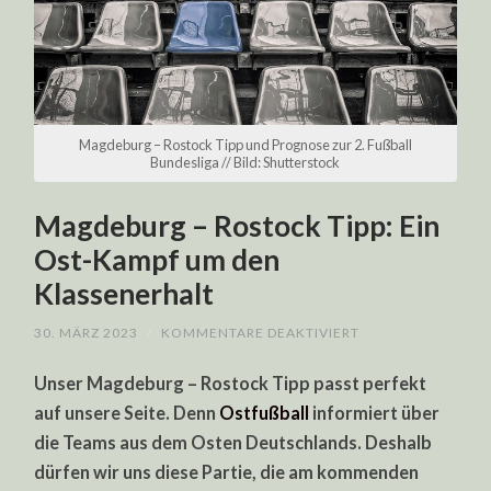
Magdeburg – Rostock Tipp und Prognose zur 2. Fußball
Bundesliga // Bild: Shutterstock
Magdeburg – Rostock Tipp: Ein
Ost-Kampf um den
Klassenerhalt
FÜR
30. MÄRZ 2023
/
KOMMENTARE DEAKTIVIERT
MAGDEBURG
–
Unser Magdeburg – Rostock Tipp passt perfekt
ROSTOCK
TIPP:
auf unsere Seite. Denn
Ostfußball
informiert über
EIN
OST-
die Teams aus dem Osten Deutschlands. Deshalb
KAMPF
UM
dürfen wir uns diese Partie, die am kommenden
DEN