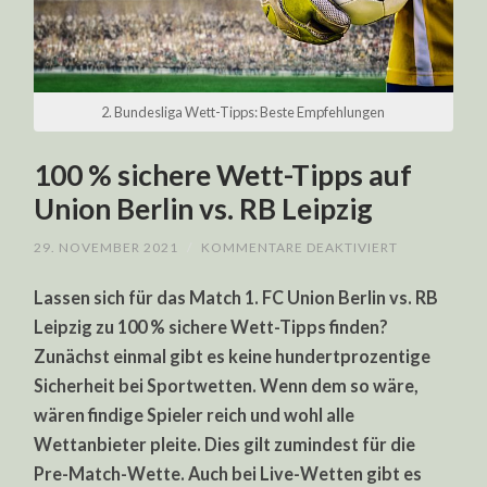
2. Bundesliga Wett-Tipps: Beste Empfehlungen
100 % sichere Wett-Tipps auf
Union Berlin vs. RB Leipzig
FÜR
29. NOVEMBER 2021
/
KOMMENTARE DEAKTIVIERT
100
%
Lassen sich für das Match 1. FC Union Berlin vs. RB
SICHERE
WETT-
Leipzig zu 100 % sichere Wett-Tipps finden?
TIPPS
AUF
Zunächst einmal gibt es keine hundertprozentige
UNION
BERLIN
Sicherheit bei Sportwetten. Wenn dem so wäre,
VS.
RB
wären findige Spieler reich und wohl alle
LEIPZIG
Wettanbieter pleite. Dies gilt zumindest für die
Pre-Match-Wette. Auch bei Live-Wetten gibt es