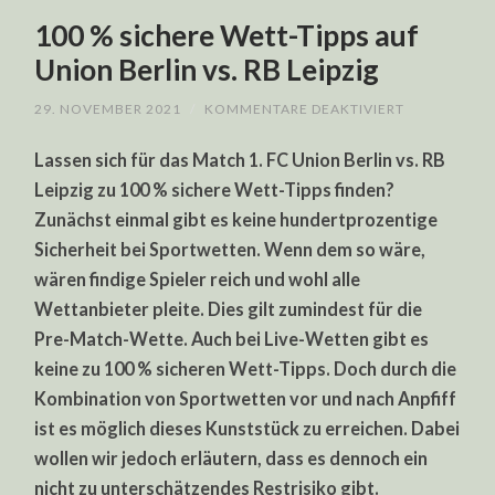
100 % sichere Wett-Tipps auf
Union Berlin vs. RB Leipzig
FÜR
29. NOVEMBER 2021
/
KOMMENTARE DEAKTIVIERT
100
%
Lassen sich für das Match 1. FC Union Berlin vs. RB
SICHERE
WETT-
Leipzig zu 100 % sichere Wett-Tipps finden?
TIPPS
AUF
Zunächst einmal gibt es keine hundertprozentige
UNION
BERLIN
Sicherheit bei Sportwetten. Wenn dem so wäre,
VS.
RB
wären findige Spieler reich und wohl alle
LEIPZIG
Wettanbieter pleite. Dies gilt zumindest für die
Pre-Match-Wette. Auch bei Live-Wetten gibt es
keine zu 100 % sicheren Wett-Tipps. Doch durch die
Kombination von Sportwetten vor und nach Anpfiff
ist es möglich dieses Kunststück zu erreichen. Dabei
wollen wir jedoch erläutern, dass es dennoch ein
nicht zu unterschätzendes Restrisiko gibt.