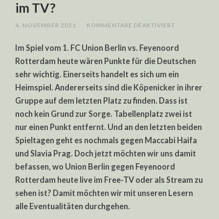
im TV?
FÜR
4. NOVEMBER 2021
/
KOMMENTARE DEAKTIVIERT
WO
KOMMT
Im Spiel vom 1. FC Union Berlin vs. Feyenoord
UNION
BERLIN
Rotterdam heute wären Punkte für die Deutschen
VS.
FEYENOORD
sehr wichtig. Einerseits handelt es sich um ein
ROTTERDAM
HEUTE
Heimspiel. Andererseits sind die Köpenicker in ihrer
LIVE
IM
Gruppe auf dem letzten Platz zu finden. Dass ist
TV?
noch kein Grund zur Sorge. Tabellenplatz zwei ist
nur einen Punkt entfernt. Und an den letzten beiden
Spieltagen geht es nochmals gegen Maccabi Haifa
und Slavia Prag. Doch jetzt möchten wir uns damit
befassen, wo Union Berlin gegen Feyenoord
Rotterdam heute live im Free-TV oder als Stream zu
sehen ist? Damit möchten wir mit unseren Lesern
alle Eventualitäten durchgehen.