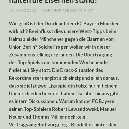
halten die Eisernen stand?
FÜR
16. MÄRZ 2022
/
KOMMENTARE DEAKTIVIERT
FC
BAYERN
Wie groß ist der Druck auf dem FC Bayern München
–
UNION
wirklich? Beeinflusst dies unsere Wett-Tipps beim
BERLIN
TIPPS:
Heimspiel der Münchener gegen die Eisernen von
REKORDMEISTER
UNTER
Union Berlin? Solche Fragen wollen wir in dieser
DRUCK,
HALTEN
Zusammenstellung ergründen. Die Übertragung
DIE
des Top-Spiels vom kommenden Wochenende
EISERNEN
STAND?
findet auf Sky statt. Die Druck-Situation des
Rekordmeisters ergibt sich einzig und allein daraus,
dass sie jetzt zwei Ligaspiele in Folge nur mit einem
Unentschieden beendet haben. Darüber hinaus gibt
es intern Diskussionen. Warum hat der FC Bayern
seinen Top-Spielern Robert Lewandowski, Manuel
Neuer und Thomas Müller noch kein
Vertragsangebot vorgelegt. Brodelt es hinter den