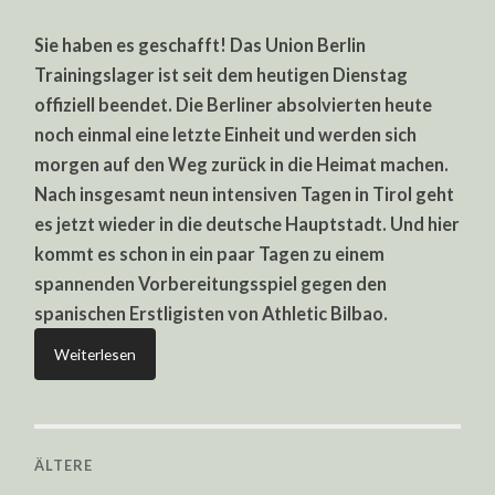
UNION
BERLIN
Sie haben es geschafft! Das Union Berlin
TRAININGSLAGER:
INTENSIVE
Trainingslager ist seit dem heutigen Dienstag
EINHEIT
ZUM
offiziell beendet. Die Berliner absolvierten heute
ABSCHLUSS
noch einmal eine letzte Einheit und werden sich
morgen auf den Weg zurück in die Heimat machen.
Nach insgesamt neun intensiven Tagen in Tirol geht
es jetzt wieder in die deutsche Hauptstadt. Und hier
kommt es schon in ein paar Tagen zu einem
spannenden Vorbereitungsspiel gegen den
spanischen Erstligisten von Athletic Bilbao.
Weiterlesen
ÄLTERE