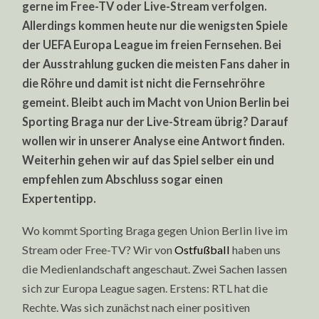
gerne im Free-TV oder Live-Stream verfolgen.
IM
LIVE-
Allerdings kommen heute nur die wenigsten Spiele
STREAM
SCHAUEN
der UEFA Europa League im freien Fernsehen. Bei
der Ausstrahlung gucken die meisten Fans daher in
die Röhre und damit ist nicht die Fernsehröhre
gemeint. Bleibt auch im Macht von Union Berlin bei
Sporting Braga nur der Live-Stream übrig? Darauf
wollen wir in unserer Analyse eine Antwort finden.
Weiterhin gehen wir auf das Spiel selber ein und
empfehlen zum Abschluss sogar einen
Expertentipp.
Wo kommt Sporting Braga gegen Union Berlin live im
Stream oder Free-TV? Wir von
Ostfußball
haben uns
die Medienlandschaft angeschaut. Zwei Sachen lassen
sich zur Europa League sagen. Erstens: RTL hat die
Rechte. Was sich zunächst nach einer positiven