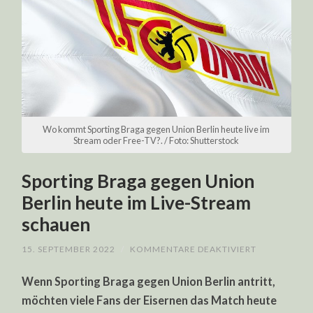
Wo kommt Sporting Braga gegen Union Berlin heute live im
Stream oder Free-TV?. / Foto: Shutterstock
Sporting Braga gegen Union
Berlin heute im Live-Stream
schauen
FÜR
15. SEPTEMBER 2022
/
KOMMENTARE DEAKTIVIERT
SPORTING
BRAGA
Wenn Sporting Braga gegen Union Berlin antritt,
GEGEN
UNION
möchten viele Fans der Eisernen das Match heute
BERLIN
HEUTE