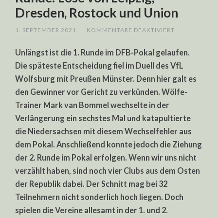
Dresden, Rostock und Union
FÜR
1. SEPTEMBER 2021
/
KOMMENTARE DEAKTIVIERT
OSTCLUBS
IN
Unlängst ist die 1. Runde im DFB-Pokal gelaufen.
DER
2.
Die späteste Entscheidung fiel im Duell des VfL
DFB-
POKAL-
Wolfsburg mit Preußen Münster. Denn hier galt es
RUNDE:
LOSE
den Gewinner vor Gericht zu verkünden. Wölfe-
VON
LEIPZIG,
Trainer Mark van Bommel wechselte in der
DRESDEN,
Verlängerung ein sechstes Mal und katapultierte
ROSTOCK
UND
die Niedersachsen mit diesem Wechselfehler aus
UNION
dem Pokal. Anschließend konnte jedoch die Ziehung
der 2. Runde im Pokal erfolgen. Wenn wir uns nicht
verzählt haben, sind noch vier Clubs aus dem Osten
der Republik dabei. Der Schnitt mag bei 32
Teilnehmern nicht sonderlich hoch liegen. Doch
spielen die Vereine allesamt in der 1. und 2.