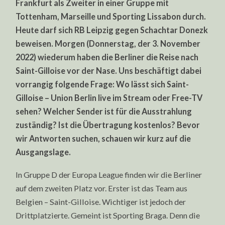
Frankfurt als Zweiter in einer Gruppe mit
LIVE-
STREAM
Tottenham, Marseille und Sporting Lissabon durch.
ODER
Heute darf sich RB Leipzig gegen Schachtar Donezk
FREE-
TV?
beweisen. Morgen (Donnerstag, der 3. November
2022) wiederum haben die Berliner die Reise nach
Saint-Gilloise vor der Nase. Uns beschäftigt dabei
vorrangig folgende Frage: Wo lässt sich Saint-
Gilloise – Union Berlin live im Stream oder Free-TV
sehen? Welcher Sender ist für die Ausstrahlung
zuständig? Ist die Übertragung kostenlos? Bevor
wir Antworten suchen, schauen wir kurz auf die
Ausgangslage.
In Gruppe D der Europa League finden wir die Berliner
auf dem zweiten Platz vor. Erster ist das Team aus
Belgien – Saint-Gilloise. Wichtiger ist jedoch der
Drittplatzierte. Gemeint ist Sporting Braga. Denn die