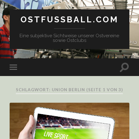
OSTFUSSBALL.COM
Eine subjektive Sichtweise unserer Ostvereine
sowie Ostclubs
SCHLAGWORT: UNION BERLIN
(SEITE 1 VON 3)