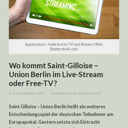
Saarbrücken – Halle live im TV und Stream // Bild:
Shutterstock.com
Wo kommt Saint-Gilloise –
Union Berlin im Live-Stream
oder Free-TV?
FÜR
2. NOVEMBER 2022
/
KOMMENTARE DEAKTIVIERT
WO
KOMMT
Saint Gilloise – Union Berlin heißt ein weiteres
SAINT-
GILLOISE
Entscheidungsspiel der deutschen Teilnehmer am
–
UNION
Europapokal. Gestern setzte sich Eintracht
BERLIN
IM