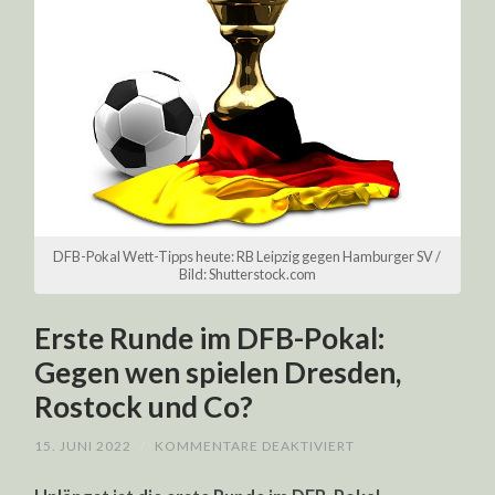
DFB-Pokal Wett-Tipps heute: RB Leipzig gegen Hamburger SV /
Bild: Shutterstock.com
Erste Runde im DFB-Pokal:
Gegen wen spielen Dresden,
Rostock und Co?
FÜR
15. JUNI 2022
/
KOMMENTARE DEAKTIVIERT
ERSTE
RUNDE
IM