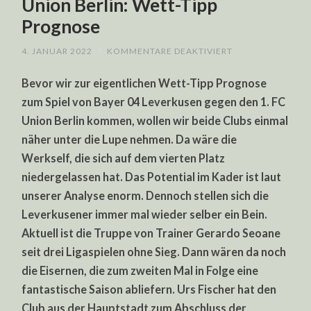
Union Berlin: Wett-Tipp
Prognose
FÜR
4. JANUAR 2022
/
KOMMENTARE DEAKTIVIERT
BAYER
04
Bevor wir zur eigentlichen Wett-Tipp Prognose
LEVERKUSEN
–
zum Spiel von Bayer 04 Leverkusen gegen den 1. FC
1.
FC
Union Berlin kommen, wollen wir beide Clubs einmal
UNION
BERLIN:
näher unter die Lupe nehmen. Da wäre die
WETT-
TIPP
Werkself, die sich auf dem vierten Platz
PROGNOSE
niedergelassen hat. Das Potential im Kader ist laut
unserer Analyse enorm. Dennoch stellen sich die
Leverkusener immer mal wieder selber ein Bein.
Aktuell ist die Truppe von Trainer Gerardo Seoane
seit drei Ligaspielen ohne Sieg. Dann wären da noch
die Eisernen, die zum zweiten Mal in Folge eine
fantastische Saison abliefern. Urs Fischer hat den
Club aus der Hauptstadt zum Abschluss der