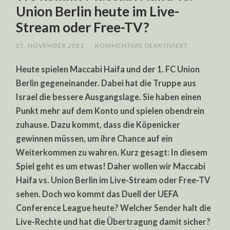
Union Berlin heute im Live-
Stream oder Free-TV?
FÜR
25. NOVEMBER 2021
/
KOMMENTARE DEAKTIVIERT
WO
KOMMT
Heute spielen Maccabi Haifa und der 1. FC Union
MACCABI
HAIFA
Berlin gegeneinander. Dabei hat die Truppe aus
VS.
UNION
Israel die bessere Ausgangslage. Sie haben einen
BERLIN
HEUTE
Punkt mehr auf dem Konto und spielen obendrein
IM
LIVE-
zuhause. Dazu kommt, dass die Köpenicker
STREAM
gewinnen müssen, um ihre Chance auf ein
ODER
FREE-
Weiterkommen zu wahren. Kurz gesagt: In diesem
TV?
Spiel geht es um etwas! Daher wollen wir Maccabi
Haifa vs. Union Berlin im Live-Stream oder Free-TV
sehen. Doch wo kommt das Duell der UEFA
Conference League heute? Welcher Sender halt die
Live-Rechte und hat die Übertragung damit sicher?