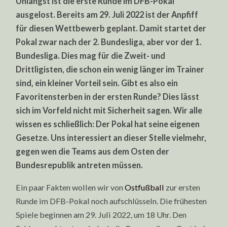
Unlängst ist die erste Runde im DFB-Pokal
DFB-
ausgelost. Bereits am 29. Juli 2022 ist der Anpfiff
POKAL:
GEGEN
für diesen Wettbewerb geplant. Damit startet der
WEN
SPIELEN
Pokal zwar nach der 2. Bundesliga, aber vor der 1.
DRESDEN,
ROSTOCK
Bundesliga. Dies mag für die Zweit- und
UND
Drittligisten, die schon ein wenig länger im Trainer
CO?
sind, ein kleiner Vorteil sein. Gibt es also ein
Favoritensterben in der ersten Runde? Dies lässt
sich im Vorfeld nicht mit Sicherheit sagen. Wir alle
wissen es schließlich: Der Pokal hat seine eigenen
Gesetze. Uns interessiert an dieser Stelle vielmehr,
gegen wen die Teams aus dem Osten der
Bundesrepublik antreten müssen.
Ein paar Fakten wollen wir von
Ostfußball
zur ersten
Runde im DFB-Pokal noch aufschlüsseln. Die frühesten
Spiele beginnen am 29. Juli 2022, um 18 Uhr. Den