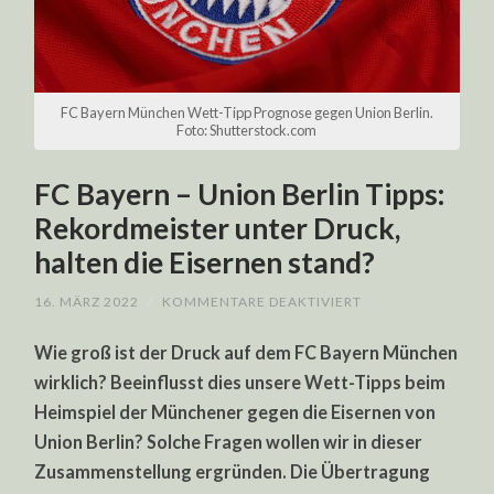
FC Bayern München Wett-Tipp Prognose gegen Union Berlin.
Foto: Shutterstock.com
FC Bayern – Union Berlin Tipps:
Rekordmeister unter Druck,
halten die Eisernen stand?
FÜR
16. MÄRZ 2022
/
KOMMENTARE DEAKTIVIERT
FC
BAYERN
Wie groß ist der Druck auf dem FC Bayern München
–
UNION
wirklich? Beeinflusst dies unsere Wett-Tipps beim
BERLIN
TIPPS:
Heimspiel der Münchener gegen die Eisernen von
REKORDMEISTER
UNTER
Union Berlin? Solche Fragen wollen wir in dieser
DRUCK,
HALTEN
Zusammenstellung ergründen. Die Übertragung
DIE