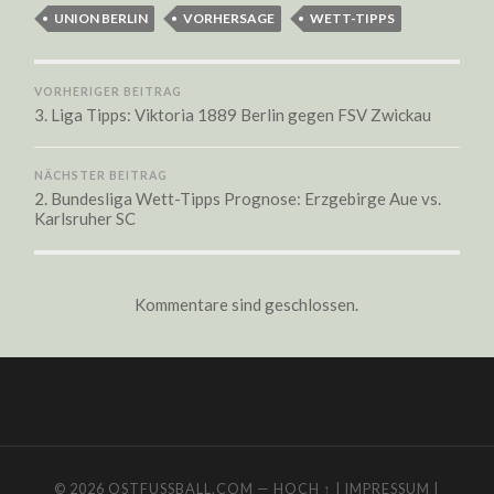
UNION BERLIN
VORHERSAGE
WETT-TIPPS
VORHERIGER BEITRAG
3. Liga Tipps: Viktoria 1889 Berlin gegen FSV Zwickau
NÄCHSTER BEITRAG
2. Bundesliga Wett-Tipps Prognose: Erzgebirge Aue vs.
Karlsruher SC
Kommentare sind geschlossen.
© 2026
OSTFUSSBALL.COM
—
HOCH ↑
|
IMPRESSUM
|