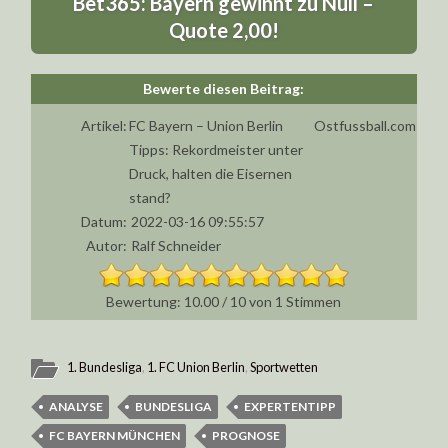
Bet365: Bayern gewinnt zu Null –
Quote 2,00!
Artikel:
FC Bayern – Union Berlin
Ostfussball.com
Tipps: Rekordmeister unter
Druck, halten die Eisernen
stand?
Datum:
2022-03-16 09:55:57
Autor:
Ralf Schneider
10.00
/
10
von
1
Stimmen
1. Bundesliga
,
1. FC Union Berlin
,
Sportwetten
ANALYSE
BUNDESLIGA
EXPERTENTIPP
FC BAYERN MÜNCHEN
PROGNOSE