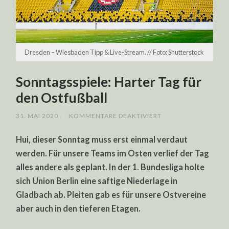
Dresden – Wiesbaden Tipp & Live-Stream. // Foto: Shutterstock
Sonntagsspiele: Harter Tag für
den Ostfußball
FÜR
31. MAI 2020
/
KOMMENTARE DEAKTIVIERT
SONNTAGSSPIELE:
HARTER
Hui, dieser Sonntag muss erst einmal verdaut
TAG
FÜR
werden. Für unsere Teams im Osten verlief der Tag
DEN
OSTFUSSBALL
alles andere als geplant. In der 1. Bundesliga holte
sich Union Berlin eine saftige Niederlage in
Gladbach ab. Pleiten gab es für unsere Ostvereine
aber auch in den tieferen Etagen.