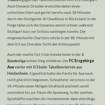
Auch Dynamo Dresden erwischte dabei einen
schlechten Start und geriet bereits nach 18 Minuten
durch den Stuttgarter Al Ghaddioui in Rückstand. In der
Folge taten sich die Dynamos enorm schwer, während
Stuttgart kurz vor Schluss nachlegen konnte. Der
eingewechselte Churlinov setzte in der 88. Minute mit
dem 0:2 aus Dresdner Sicht den Schlusspunkt.
Auch der zweite Ost-Club konnte heute in der
2.
Bundesliga
keinen Sieg einfahren. Der
FC Erzgebirge
Aue
verlor mit 0:3 beim Tabellenvierten aus
Heidenheim
. Eigentlich hatte die Partie für Aue noch
recht glücklich begonnen. Schnatterer verschoss in der
24. Minute einen fälligen Strafstoß und hielt somit
zumindest bis zur Pause die Spannung. In der zweiten
Spielhälfte machten die Heidenheimer dann allerdings
kurzen Prozess. Rizzuto war es erst in der 48. Minute