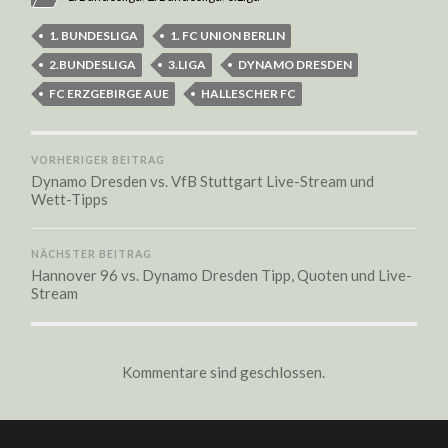
1. BUNDESLIGA
1. FC UNION BERLIN
2.BUNDESLIGA
3.LIGA
DYNAMO DRESDEN
FC ERZGEBIRGE AUE
HALLESCHER FC
VORHERIGER BEITRAG
Dynamo Dresden vs. VfB Stuttgart Live-Stream und
Wett-Tipps
NÄCHSTER BEITRAG
Hannover 96 vs. Dynamo Dresden Tipp, Quoten und Live-
Stream
Kommentare sind geschlossen.