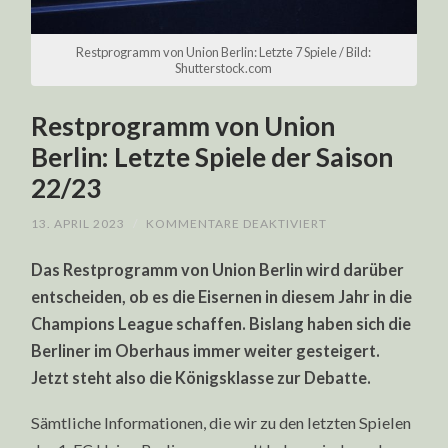
Restprogramm von Union Berlin: Letzte 7 Spiele / Bild:
Shutterstock.com
Restprogramm von Union
Berlin: Letzte Spiele der Saison
22/23
FÜR
13. APRIL 2023
/
KOMMENTARE DEAKTIVIERT
RESTPROGRAMM
VON
Das Restprogramm von Union Berlin wird darüber
UNION
BERLIN:
entscheiden, ob es die Eisernen in diesem Jahr in die
LETZTE
SPIELE
Champions League schaffen. Bislang haben sich die
DER
SAISON
Berliner im Oberhaus immer weiter gesteigert.
22/23
Jetzt steht also die Königsklasse zur Debatte.
Sämtliche Informationen, die wir zu den letzten Spielen