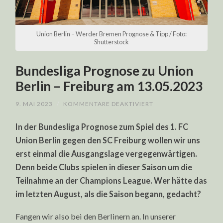
Union Berlin – Werder Bremen Prognose & Tipp / Foto:
Shutterstock
Bundesliga Prognose zu Union
Berlin – Freiburg am 13.05.2023
FÜR
9. MAI 2023
/
KOMMENTARE DEAKTIVIERT
BUNDESLIGA
PROGNOSE
In der Bundesliga Prognose zum Spiel des 1. FC
ZU
UNION
Union Berlin gegen den SC Freiburg wollen wir uns
BERLIN
–
erst einmal die Ausgangslage vergegenwärtigen.
FREIBURG
AM
Denn beide Clubs spielen in dieser Saison um die
13.05.2023
Teilnahme an der Champions League. Wer hätte das
im letzten August, als die Saison begann, gedacht?
Fangen wir also bei den Berlinern an. In unserer