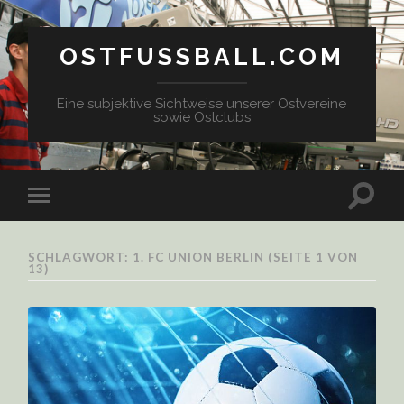
OSTFUSSBALL.COM
Eine subjektive Sichtweise unserer Ostvereine
sowie Ostclubs
SCHLAGWORT: 1. FC UNION BERLIN
(SEITE 1 VON
13)