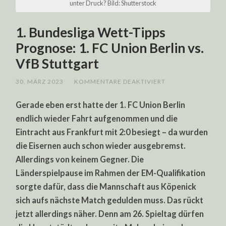
unter Druck? Bild: Shutterstock
1. Bundesliga Wett-Tipps
Prognose: 1. FC Union Berlin vs.
VfB Stuttgart
FÜR
30. MÄRZ 2023
/
KOMMENTARE DEAKTIVIERT
1.
BUNDESLIGA
Gerade eben erst hatte der 1. FC Union Berlin
WETT-
TIPPS
endlich wieder Fahrt aufgenommen und die
PROGNOSE:
1.
Eintracht aus Frankfurt mit 2:0 besiegt – da wurden
FC
UNION
die Eisernen auch schon wieder ausgebremst.
BERLIN
VS.
Allerdings von keinem Gegner. Die
VFB
Länderspielpause im Rahmen der EM-Qualifikation
STUTTGART
sorgte dafür, dass die Mannschaft aus Köpenick
sich aufs nächste Match gedulden muss. Das rückt
jetzt allerdings näher. Denn am 26. Spieltag dürfen