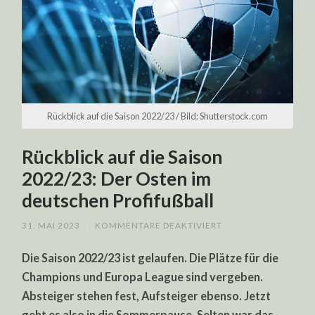
Rückblick auf die Saison 2022/23 / Bild: Shutterstock.com
Rückblick auf die Saison
2022/23: Der Osten im
deutschen Profifußball
FÜR
31. MAI 2023
/
KOMMENTARE DEAKTIVIERT
RÜCKBLICK
AUF
Die Saison 2022/23 ist gelaufen. Die Plätze für die
DIE
SAISON
Champions und Europa League sind vergeben.
2022/23:
DER
Absteiger stehen fest, Aufsteiger ebenso. Jetzt
OSTEN
IM
geht es also in die Sommerpause. Selten war das