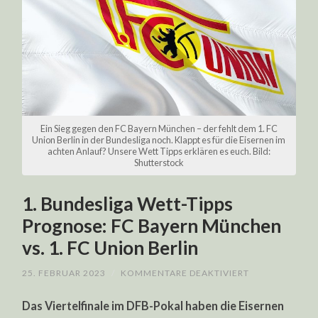
Ein Sieg gegen den FC Bayern München – der fehlt dem 1. FC
Union Berlin in der Bundesliga noch. Klappt es für die Eisernen im
achten Anlauf? Unsere Wett Tipps erklären es euch. Bild:
Shutterstock
1. Bundesliga Wett-Tipps
Prognose: FC Bayern München
vs. 1. FC Union Berlin
FÜR
25. FEBRUAR 2023
/
KOMMENTARE DEAKTIVIERT
1.
BUNDESLIGA
Das Viertelfinale im DFB-Pokal haben die Eisernen
WETT-
TIPPS