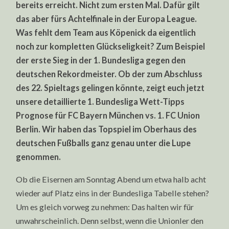
bereits erreicht. Nicht zum ersten Mal. Dafür gilt
PROGNOSE:
FC
das aber fürs Achtelfinale in der Europa League.
BAYERN
MÜNCHEN
Was fehlt dem Team aus Köpenick da eigentlich
VS.
1.
noch zur kompletten Glückseligkeit? Zum Beispiel
FC
der erste Sieg in der 1. Bundesliga gegen den
UNION
BERLIN
deutschen Rekordmeister. Ob der zum Abschluss
des 22. Spieltags gelingen könnte, zeigt euch jetzt
unsere detaillierte 1. Bundesliga Wett-Tipps
Prognose für FC Bayern München vs. 1. FC Union
Berlin. Wir haben das Topspiel im Oberhaus des
deutschen Fußballs ganz genau unter die Lupe
genommen.
Ob die Eisernen am Sonntag Abend um etwa halb acht
wieder auf Platz eins in der Bundesliga Tabelle stehen?
Um es gleich vorweg zu nehmen: Das halten wir für
unwahrscheinlich. Denn selbst, wenn die Unionler den