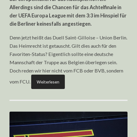
EL-
ACHTELFINALE
Allerdings sind die Chancen für das Achtelfinale in
|
RÜCKSPIEL
der UEFA Europa League mit dem 3:3 im Hinspiel für
|
die Berliner keinesfalls angestiegen.
16.03.2023
Denn jetzt heißt das Duell Saint-Gilloise – Union Berlin.
Das Heimrecht ist getauscht. Gilt dies auch für den
Favoriten-Status? Eigentlich sollte eine deutsche
Mannschaft der Truppe aus Belgien überlegen sein.
Doch reden wir hier nicht vom FCB oder BVB, sondern
vom FCU.
Weiterlesen