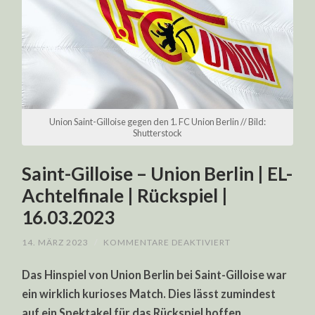
Union Saint-Gilloise gegen den 1. FC Union Berlin // Bild:
Shutterstock
Saint-Gilloise – Union Berlin | EL-
Achtelfinale | Rückspiel |
16.03.2023
FÜR
14. MÄRZ 2023
/
KOMMENTARE DEAKTIVIERT
SAINT-
GILLOISE
Das Hinspiel von Union Berlin bei Saint-Gilloise war
–
UNION
ein wirklich kurioses Match. Dies lässt zumindest
BERLIN
|
auf ein Spektakel für das Rückspiel hoffen.