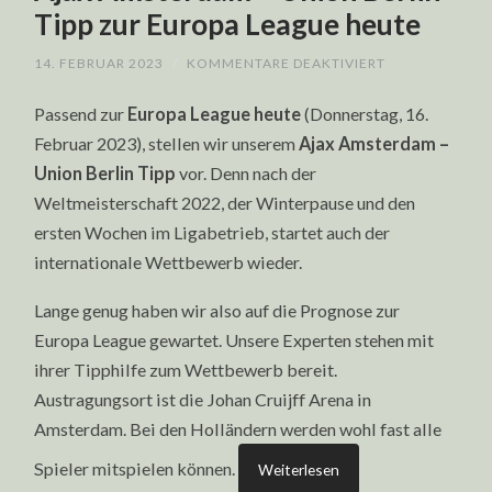
Tipp zur Europa League heute
FÜR
14. FEBRUAR 2023
/
KOMMENTARE DEAKTIVIERT
AJAX
AMSTERDAM
Passend zur
Europa League heute
(Donnerstag, 16.
–
UNION
Februar 2023), stellen wir unserem
Ajax Amsterdam –
BERLIN
TIPP
Union Berlin Tipp
vor. Denn nach der
ZUR
EUROPA
Weltmeisterschaft 2022, der Winterpause und den
LEAGUE
HEUTE
ersten Wochen im Ligabetrieb, startet auch der
internationale Wettbewerb wieder.
Lange genug haben wir also auf die Prognose zur
Europa League gewartet. Unsere Experten stehen mit
ihrer Tipphilfe zum Wettbewerb bereit.
Austragungsort ist die Johan Cruijff Arena in
Amsterdam. Bei den Holländern werden wohl fast alle
Spieler mitspielen können.
Weiterlesen