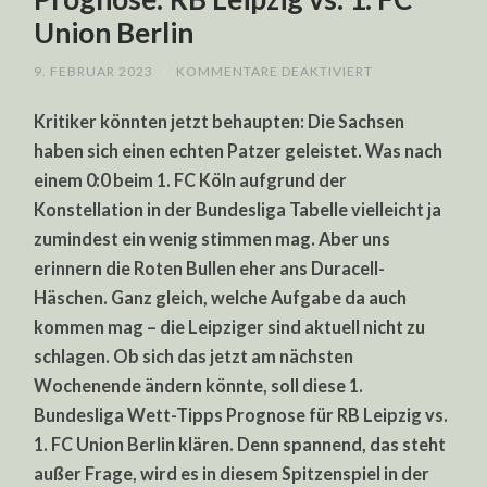
Union Berlin
FÜR
9. FEBRUAR 2023
/
KOMMENTARE DEAKTIVIERT
1.
BUNDESLIGA
Kritiker könnten jetzt behaupten: Die Sachsen
WETT-
TIPPS
haben sich einen echten Patzer geleistet. Was nach
PROGNOSE:
RB
einem 0:0 beim 1. FC Köln aufgrund der
LEIPZIG
VS.
Konstellation in der Bundesliga Tabelle vielleicht ja
1.
FC
zumindest ein wenig stimmen mag. Aber uns
UNION
erinnern die Roten Bullen eher ans Duracell-
BERLIN
Häschen. Ganz gleich, welche Aufgabe da auch
kommen mag – die Leipziger sind aktuell nicht zu
schlagen. Ob sich das jetzt am nächsten
Wochenende ändern könnte, soll diese 1.
Bundesliga Wett-Tipps Prognose für RB Leipzig vs.
1. FC Union Berlin klären. Denn spannend, das steht
außer Frage, wird es in diesem Spitzenspiel in der