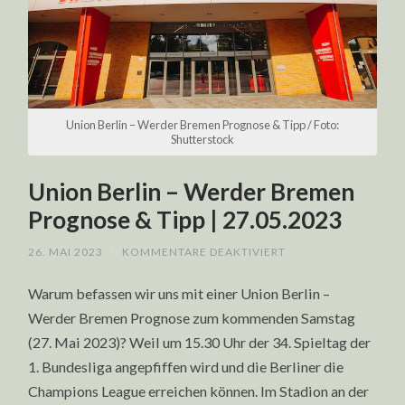
Union Berlin – Werder Bremen Prognose & Tipp / Foto:
Shutterstock
Union Berlin – Werder Bremen
Prognose & Tipp | 27.05.2023
FÜR
26. MAI 2023
/
KOMMENTARE DEAKTIVIERT
UNION
BERLIN
Warum befassen wir uns mit einer Union Berlin –
–
WERDER
Werder Bremen Prognose zum kommenden Samstag
BREMEN
PROGNOSE
(27. Mai 2023)? Weil um 15.30 Uhr der 34. Spieltag der
&
TIPP
1. Bundesliga angepfiffen wird und die Berliner die
|
27.05.2023
Champions League erreichen können. Im Stadion an der