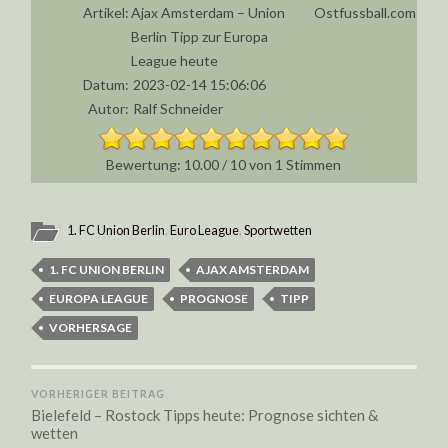
Artikel:
Ajax Amsterdam – Union
Ostfussball.com
Berlin Tipp zur Europa
League heute
Datum:
2023-02-14 15:06:06
Autor:
Ralf Schneider
10.00
/
10
von
1
Stimmen
1. FC Union Berlin
,
Euro League
,
Sportwetten
1. FC UNION BERLIN
AJAX AMSTERDAM
EUROPA LEAGUE
PROGNOSE
TIPP
VORHERSAGE
VORHERIGER BEITRAG
Bielefeld – Rostock Tipps heute: Prognose sichten &
wetten