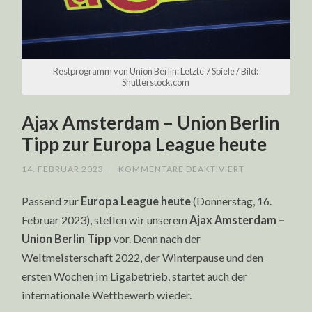
Restprogramm von Union Berlin: Letzte 7 Spiele / Bild:
Shutterstock.com
Ajax Amsterdam – Union Berlin
Tipp zur Europa League heute
FÜR
14. FEBRUAR 2023
/
KOMMENTARE DEAKTIVIERT
AJAX
AMSTERDAM
Passend zur
Europa League heute
(Donnerstag, 16.
–
UNION
Februar 2023), stellen wir unserem
Ajax Amsterdam –
BERLIN
TIPP
Union Berlin Tipp
vor. Denn nach der
ZUR
EUROPA
Weltmeisterschaft 2022, der Winterpause und den
LEAGUE
HEUTE
ersten Wochen im Ligabetrieb, startet auch der
internationale Wettbewerb wieder.