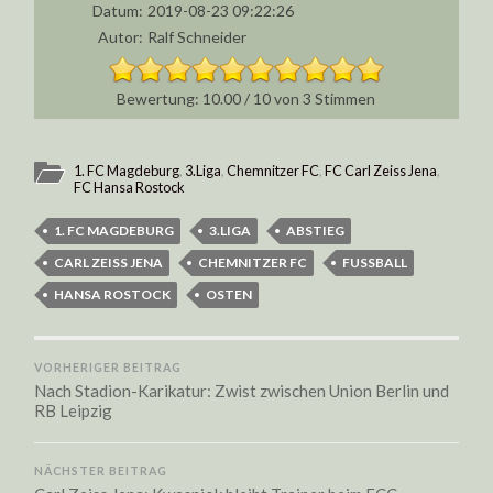
Datum:
2019-08-23 09:22:26
Autor:
Ralf Schneider
10.00
/
10
von
3
Stimmen
1. FC Magdeburg
,
3.Liga
,
Chemnitzer FC
,
FC Carl Zeiss Jena
,
FC Hansa Rostock
1. FC MAGDEBURG
3.LIGA
ABSTIEG
CARL ZEISS JENA
CHEMNITZER FC
FUSSBALL
HANSA ROSTOCK
OSTEN
VORHERIGER BEITRAG
Nach Stadion-Karikatur: Zwist zwischen Union Berlin und
RB Leipzig
NÄCHSTER BEITRAG