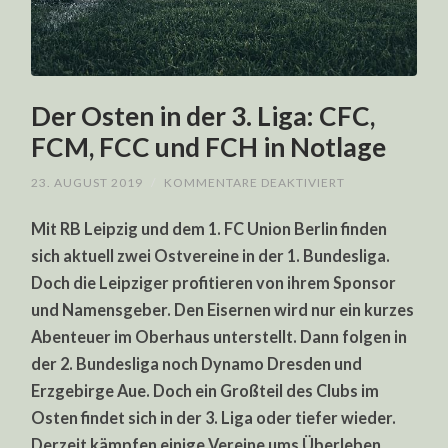
Der Osten in der 3. Liga: CFC,
FCM, FCC und FCH in Notlage
FÜR
23. AUGUST 2019
/
KOMMENTARE DEAKTIVIERT
DER
OSTEN
Mit RB Leipzig und dem 1. FC Union Berlin finden
IN
DER
sich aktuell zwei Ostvereine in der 1. Bundesliga.
3.
LIGA:
Doch die Leipziger profitieren von ihrem Sponsor
CFC,
FCM,
und Namensgeber. Den Eisernen wird nur ein kurzes
FCC
UND
Abenteuer im Oberhaus unterstellt. Dann folgen in
FCH
der 2. Bundesliga noch Dynamo Dresden und
IN
NOTLAGE
Erzgebirge Aue. Doch ein Großteil des Clubs im
Osten findet sich in der 3. Liga oder tiefer wieder.
Derzeit kämpfen einige Vereine ums Überleben.