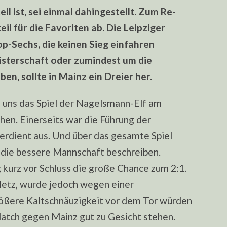
BUNDESLIGA
eil ist, sei einmal dahingestellt. Zum Re-
VORHERSAGE
eil für die Favoriten ab. Die Leipziger
op-Sechs, die keinen Sieg einfahren
sterschaft oder zumindest um die
en, sollte in Mainz ein Dreier her.
l
uns das Spiel der Nagelsmann-Elf am
n. Einerseits war die Führung der
 verdient aus. Und über das gesamte Spiel
s die bessere Mannschaft beschreiben.
 kurz vor Schluss die große Chance zum 2:1.
 Netz, wurde jedoch wegen einer
rößere Kaltschnäuzigkeit vor dem Tor würden
tch gegen Mainz gut zu Gesicht stehen.