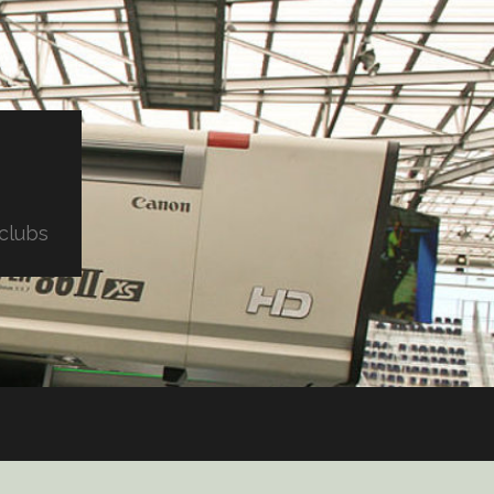
clubs