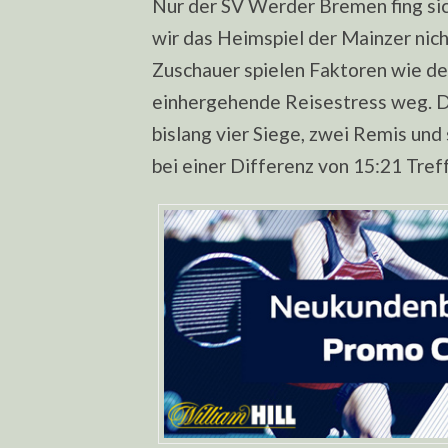
Nur der SV Werder Bremen fing si
wir das Heimspiel der Mainzer nich
Zuschauer spielen Faktoren wie de
einhergehende Reisestress weg. D
bislang vier Siege, zwei Remis und 
bei einer Differenz von 15:21 Tref