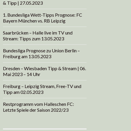
& Tipp | 27.05.2023
1. Bundesliga Wett-Tipps Prognose: FC
Bayern München vs. RB Leipzig
Saarbrücken – Halle live im TV und
Stream: Tipps zum 13.05.2023
Bundesliga Prognose zu Union Berlin –
Freiburg am 13.05.2023
Dresden – Wiesbaden Tipp & Stream | 06.
Mai 2023 – 14 Uhr
Freiburg – Leipzig Stream, Free-TV und
Tipp am 02.05.2023
Restprogramm vom Halleschen FC:
Letzte Spiele der Saison 2022/23