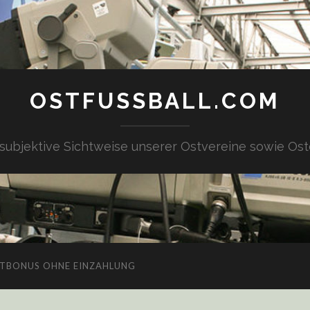
OSTFUSSBALL.COM
 subjektive Sichtweise unserer Ostvereine sowie Ost
TBONUS OHNE EINZAHLUNG