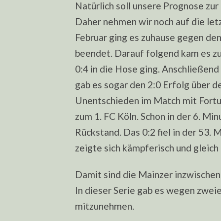
Natürlich soll unsere Prognose zur
Daher nehmen wir noch auf die let
Februar ging es zuhause gegen den 
beendet. Darauf folgend kam es zu
0:4 in die Hose ging. Anschließend
gab es sogar den 2:0 Erfolg über 
Unentschieden im Match mit Fortu
zum 1. FC Köln. Schon in der 6. Min
Rückstand. Das 0:2 fiel in der 53. 
zeigte sich kämpferisch und gleich 
Damit sind die Mainzer inzwischen 
In dieser Serie gab es wegen zwei
mitzunehmen.