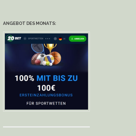
ANGEBOT DES MONATS: