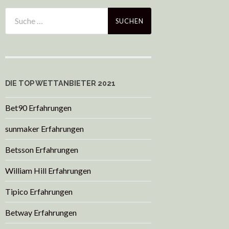
DIE TOP WETTANBIETER 2021
Bet90 Erfahrungen
sunmaker Erfahrungen
Betsson Erfahrungen
William Hill Erfahrungen
Tipico Erfahrungen
Betway Erfahrungen