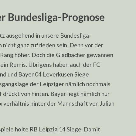
rer Bundesliga-Prognose
atz ausgehend in unsere Bundesliga-
 nicht ganz zufrieden sein. Denn vor der
 Rang höher. Doch die Gladbacher gewannen
r ein Remis. Übrigens haben auch der FC
nd und Bayer 04 Leverkusen Siege
usgangslage der Leipziger nämlich nochmals
 drückt von hinten. Bayer liegt nämlich nur
rverhältnis hinter der Mannschaft von Julian
spiele holte RB Leipzig 14 Siege. Damit