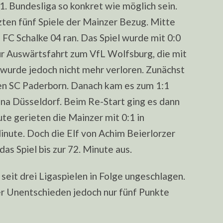
 1. Bundesliga so konkret wie möglich sein.
zten fünf Spiele der Mainzer Bezug. Mitte
FC Schalke 04 ran. Das Spiel wurde mit 0:0
r Auswärtsfahrt zum VfL Wolfsburg, die mit
 wurde jedoch nicht mehr verloren. Zunächst
den SC Paderborn. Danach kam es zum 1:1
na Düsseldorf. Beim Re-Start ging es dann
ute gerieten die Mainzer mit 0:1 in
Minute. Doch die Elf von Achim Beierlorzer
das Spiel bis zur 72. Minute aus.
seit drei Ligaspielen in Folge ungeschlagen.
er Unentschieden jedoch nur fünf Punkte