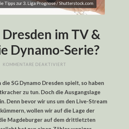
ie Tipps zur 3. Liga Prognose / Shutterstock.com
 Dresden im TV &
die Dynamo-Serie?
FÜR
/
KOMMENTARE DEAKTIVIERT
MAGDEBURG
VS.
DRESDEN
die SG Dynamo Dresden spielt, so haben
IM
TV
tkracher zu tun. Doch die Ausgangslage
&
STREAM:
ein. Denn bevor wir uns um den Live-Stream
HÄLT
DIE
kümmern, wollen wir auf die Lage der
DYNAMO-
SERIE?
 die Magdeburger auf dem drittletzten
sslicht hat nur einen Zähler weniger.