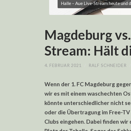
Halle – Aue Live-Stream heute und d
Magdeburg vs.
Stream: Hält 
4. FEBRUAR 2021
/
RALF SCHNEIDER
Wenn der 1. FC Magdeburg gegen 
wir es mit einem waschechten Os
könnte unterschiedlicher nicht s
oder die Übertragung im Free-TV 
Clubs eingehen. Dabei finden wir
Platz der Tabelle. Sogar das Schlu