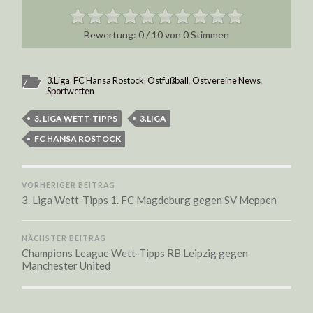
0
/
10
von
0
Stimmen
3.Liga
,
FC Hansa Rostock
,
Ostfußball
,
Ostvereine News
,
Sportwetten
3. LIGA WETT-TIPPS
3.LIGA
FC HANSA ROSTOCK
VORHERIGER BEITRAG
3. Liga Wett-Tipps 1. FC Magdeburg gegen SV Meppen
NÄCHSTER BEITRAG
Champions League Wett-Tipps RB Leipzig gegen
Manchester United