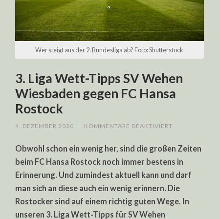
Wer steigt aus der 2. Bundesliga ab? Foto: Shutterstock
3. Liga Wett-Tipps SV Wehen
Wiesbaden gegen FC Hansa
Rostock
FÜR
4. DEZEMBER 2020
/
KOMMENTARE DEAKTIVIERT
3.
LIGA
Obwohl schon ein wenig her, sind die großen Zeiten
WETT-
TIPPS
beim FC Hansa Rostock noch immer bestens in
SV
WEHEN
Erinnerung. Und zumindest aktuell kann und darf
WIESBADEN
GEGEN
man sich an diese auch ein wenig erinnern. Die
FC
HANSA
Rostocker sind auf einem richtig guten Wege. In
ROSTOCK
unseren 3. Liga Wett-Tipps für SV Wehen