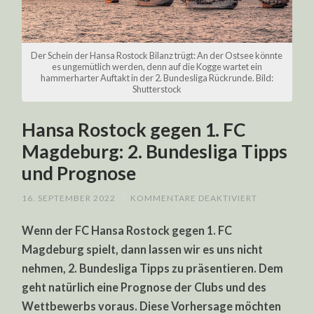
Der Schein der Hansa Rostock Bilanz trügt: An der Ostsee könnte
es ungemütlich werden, denn auf die Kogge wartet ein
hammerharter Auftakt in der 2. Bundesliga Rückrunde. Bild:
Shutterstock
Hansa Rostock gegen 1. FC
Magdeburg: 2. Bundesliga Tipps
und Prognose
FÜR
16. SEPTEMBER 2022
/
KOMMENTARE DEAKTIVIERT
HANSA
ROSTOCK
Wenn der FC Hansa Rostock gegen 1. FC
GEGEN
1.
Magdeburg spielt, dann lassen wir es uns nicht
FC
MAGDEBURG
nehmen, 2. Bundesliga Tipps zu präsentieren. Dem
2.
BUNDESLIG
geht natürlich eine Prognose der Clubs und des
TIPPS
UND
Wettbewerbs voraus. Diese Vorhersage möchten
PROGNOSE