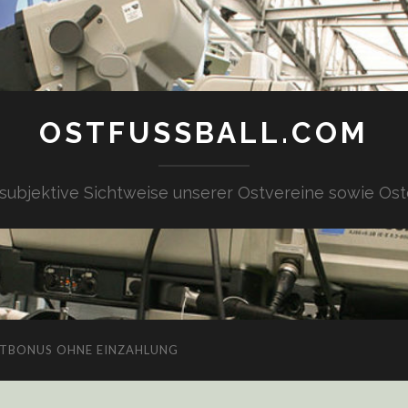
OSTFUSSBALL.COM
 subjektive Sichtweise unserer Ostvereine sowie Ost
TBONUS OHNE EINZAHLUNG