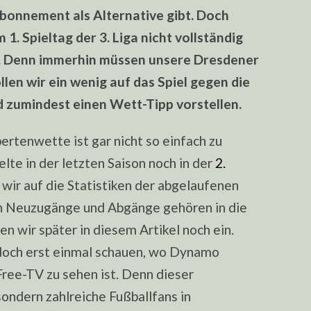
IM
bonnement als Alternative gibt. Doch
STREAM
ODER
1. Spieltag der 3. Liga nicht vollständig
FREE-
n. Denn immerhin müssen unsere Dresdener
TV
llen wir ein wenig auf das Spiel gegen die
zumindest einen Wett-Tipp vorstellen.
tenwette ist gar nicht so einfach zu
lte in der letzten Saison noch in der
2.
wir auf die Statistiken der abgelaufenen
ch Neuzugänge und Abgänge gehören in die
 wir später in diesem Artikel noch ein.
och erst einmal schauen, wo Dynamo
ee-TV zu sehen ist. Denn dieser
sondern zahlreiche Fußballfans in