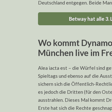
Deutschland entgegen. Beide Mann
Betway hat alle 3.
Wo kommt Dynamo 
München live im Fr
Alea iacta est – die Würfel sind gef
Spieltags und ebenso auf die Ausst
sichern sich die Öffentlich-Rechtli
es jedoch die Dritten (für den Ost
ausstrahlen. Dieses Mal kommt D
Erste hat sich die Rechte geschna