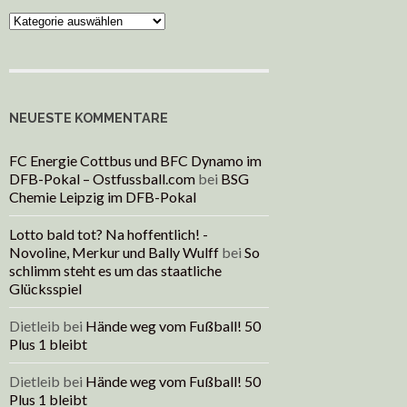
Kategorien
NEUESTE KOMMENTARE
FC Energie Cottbus und BFC Dynamo im
DFB-Pokal – Ostfussball.com
bei
BSG
Chemie Leipzig im DFB-Pokal
Lotto bald tot? Na hoffentlich! -
Novoline, Merkur und Bally Wulff
bei
So
schlimm steht es um das staatliche
Glücksspiel
Dietleib
bei
Hände weg vom Fußball! 50
Plus 1 bleibt
Dietleib
bei
Hände weg vom Fußball! 50
Plus 1 bleibt