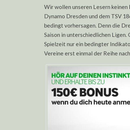
Wir wollen unseren Lesern keinen 
Dynamo Dresden und dem TSV 1860 
bedingt vorhersagen. Denn die Dr
Saison in unterschiedlichen Ligen.
Spielzeit nur ein bedingter Indikat
Vereine erst einmal der Reihe nac