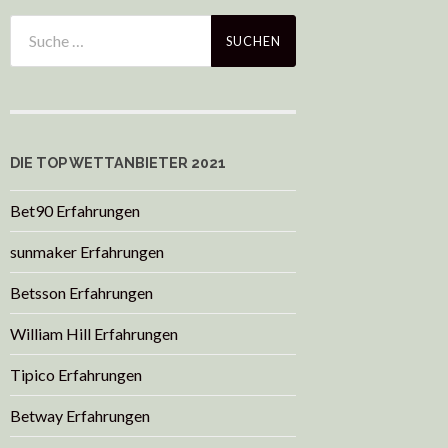
DIE TOP WETTANBIETER 2021
Bet90 Erfahrungen
sunmaker Erfahrungen
Betsson Erfahrungen
William Hill Erfahrungen
Tipico Erfahrungen
Betway Erfahrungen