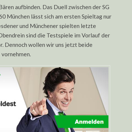
Bären aufbinden. Das Duell zwischen der SG
München lässt sich am ersten Spieltag nur
esdener und Münchener spielten letzte
 Obendrein sind die Testspiele im Vorlauf der
or. Dennoch wollen wir uns jetzt beide
h vornehmen.