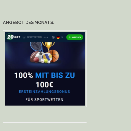
ANGEBOT DES MONATS: