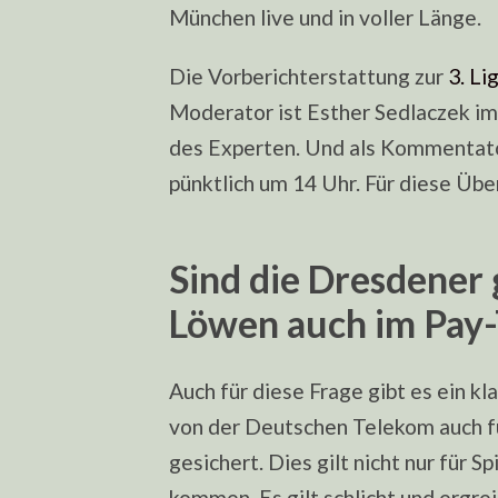
München live und in voller Länge.
Die Vorberichterstattung zur
3. Li
Moderator ist Esther Sedlaczek im
des Experten. Und als Kommentator 
pünktlich um 14 Uhr. Für diese Übe
Sind die Dresdener
Löwen auch im Pay-
Auch für diese Frage gibt es ein k
von der Deutschen Telekom auch für
gesichert. Dies gilt nicht nur für S
kommen. Es gilt schlicht und ergrei