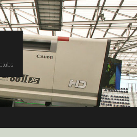
clubs