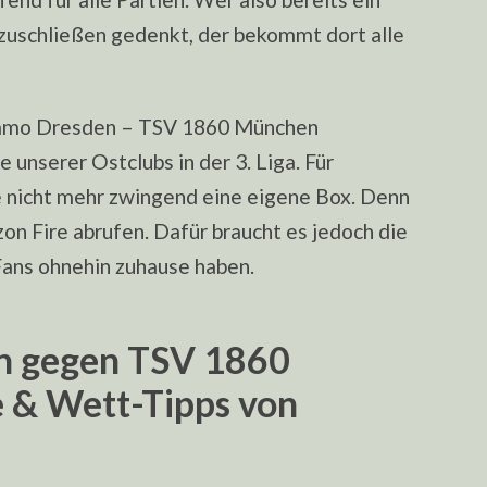
zuschließen gedenkt, der bekommt dort alle
Dynamo Dresden – TSV 1860 München
e unserer Ostclubs in der 3. Liga. Für
nicht mehr zwingend eine eigene Box. Denn
on Fire abrufen. Dafür braucht es jedoch die
Fans ohnehin zuhause haben.
n gegen TSV 1860
 & Wett-Tipps von