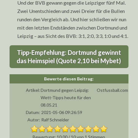
Und der BVB gewann gegen die Leipziger fünf Mal.
Zwei Unentschieden und zwei Dreier für die Bullen
runden den Vergleich ab. Und hier schließen wir nun
mit den letzten Endständen zwischen Dortmund und
Leipzig – aus Sicht des BVB: 3:1, 2:0, 3:3, 1:0 und 4:1.
Tipp-Empfehlung: Dortmund gewinnt
das Heimspiel (Quote 2,10 bei Mybet)
Artikel:
Dortmund gegen Leipzig:
Ostfussball.com
Wett-Tipps heute für den
08.05.21
Datum:
2021-05-06 09:26:59
Autor:
Ralf Schneider
10.00
/
10
von
1
Stimmen