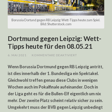
Borussia Dortund gegen RB Leipzig: Wett-Tipps heute zum Spiel.
Bild: Shutterstock.com
Dortmund gegen Leipzig: Wett-
Tipps heute für den 08.05.21
FÜR
6. MAI 2021
/
KOMMENTARE DEAKTIVIERT
DORTMUND
GEGEN
Wenn Borussia Dortmund gegen RB Leipzig antritt,
LEIPZIG:
WETT-
ist dies innerhalb der 1. Bundesliga ein Spektakel.
TIPPS
HEUTE
Gleichwohl treffen genau diese Clubs in wenigen
FÜR
DEN
Wochen auch im Pokalfinale aufeinander. Doch in
08.05.21
der Liga geht es für die Bullen-Elf eigentlich um nix
mehr. Der zweite Platz scheint relativ sicher zu sein.
Umgekehrt muss der BVB gegen Leipzig unbedingt