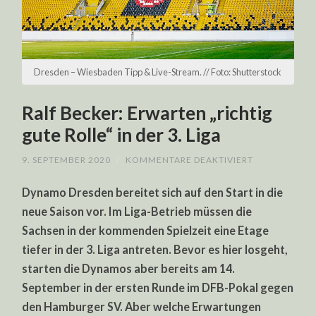
Dresden – Wiesbaden Tipp & Live-Stream. // Foto: Shutterstock
Ralf Becker: Erwarten „richtig
gute Rolle“ in der 3. Liga
FÜR
9. SEPTEMBER 2020
/
KOMMENTARE DEAKTIVIERT
RALF
BECKER:
Dynamo Dresden bereitet sich auf den Start in die
ERWARTEN
„RICHTIG
neue Saison vor. Im Liga-Betrieb müssen die
GUTE
ROLLE“
Sachsen in der kommenden Spielzeit eine Etage
IN
DER
tiefer in der 3. Liga antreten. Bevor es hier losgeht,
3.
LIGA
starten die Dynamos aber bereits am 14.
September in der ersten Runde im DFB-Pokal gegen
den Hamburger SV. Aber welche Erwartungen