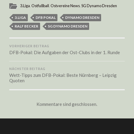
3.Liga
,
Ostfußball
,
Ostvereine News
,
SG Dynamo Dresden
3.LIGA
DFB POKAL
DYNAMO DRESDEN
RALF BECKER
SG DYNAMO DRESDEN
VORHERIGER BEITRAG
DFB-Pokal: Die Aufgaben der Ost-Clubs in der 1. Runde
NÄCHSTER BEITRAG
Wett-Tipps zum DFB-Pokal: Beste Nürnberg – Leipzig
Quoten
Kommentare sind geschlossen.