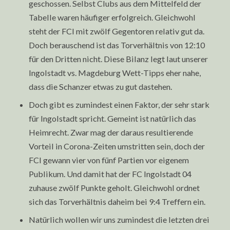
geschossen. Selbst Clubs aus dem Mittelfeld der
Tabelle waren häufiger erfolgreich. Gleichwohl
steht der FCI mit zwölf Gegentoren relativ gut da.
Doch berauschend ist das Torverhältnis von 12:10
für den Dritten nicht. Diese Bilanz legt laut unserer
Ingolstadt vs. Magdeburg Wett-Tipps eher nahe,
dass die Schanzer etwas zu gut dastehen.
Doch gibt es zumindest einen Faktor, der sehr stark
für Ingolstadt spricht. Gemeint ist natürlich das
Heimrecht. Zwar mag der daraus resultierende
Vorteil in Corona-Zeiten umstritten sein, doch der
FCI gewann vier von fünf Partien vor eigenem
Publikum. Und damit hat der FC Ingolstadt 04
zuhause zwölf Punkte geholt. Gleichwohl ordnet
sich das Torverhältnis daheim bei 9:4 Treffern ein.
Natürlich wollen wir uns zumindest die letzten drei