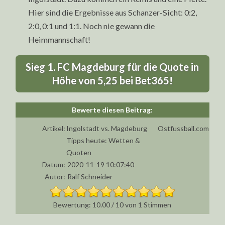
Hier sind die Ergebnisse aus Schanzer-Sicht: 0:2,
2:0, 0:1 und 1:1. Noch nie gewann die
Heimmannschaft!
Sieg 1. FC Magdeburg für die Quote in
Höhe von 5,25 bei Bet365!
Artikel:
Ingolstadt vs. Magdeburg
Ostfussball.com
Tipps heute: Wetten &
Quoten
Datum:
2020-11-19 10:07:40
Autor:
Ralf Schneider
10.00
/
10
von
1
Stimmen