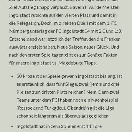
Ziel Aufstieg knapp verpasst. Bayern II wurde Meister.
Ingolstadt rutschte auf den vierten Platz und damit in
die Relegation. Doch im direkten Duell mit dem 1. FC
Nürnberg unterlag der FC Ingolstadt 04 mit 2:0 und 1:3.
Entscheidend war letztlich der Treffer, den die Franken
auswärts erzielt haben. Neue Saison, neues Glück. Und
nach den ersten Spieltagen gibt es zur Genüge Fakten
für unsere Ingolstadt vs. Magdeburg Tipps.
50 Prozent der Spiele gewann Ingolstadt bislang. Ist
es erstaunlich, dass fünf Siege, zwei Remis und drei
Pleiten zum dritten Platz reichen? Nein. Denn zwei
Teams unter dem FCI haben noch ein Nachholspiel
(Rostock und Türkgücü). Obendrein gilt die Liga
schon seit längerem als überaus ausgeglichen.
Ingolstadt hat in zehn Spielen erst 14 Tore