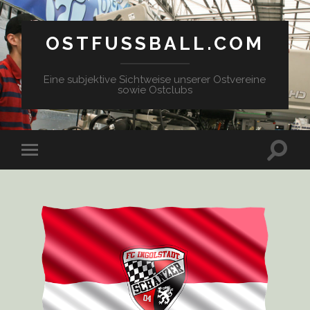
OSTFUSSBALL.COM
Eine subjektive Sichtweise unserer Ostvereine
sowie Ostclubs