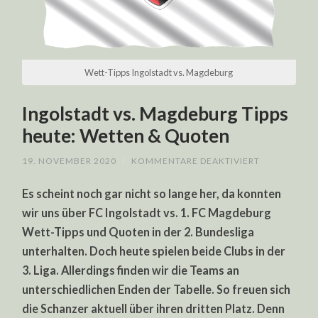
Wett-Tipps Ingolstadt vs. Magdeburg
Ingolstadt vs. Magdeburg Tipps
heute: Wetten & Quoten
FÜR
19. NOVEMBER 2020
/
KOMMENTARE DEAKTIVIERT
INGOLSTADT
VS.
Es scheint noch gar nicht so lange her, da konnten
MAGDEBUR
TIPPS
wir uns über FC Ingolstadt vs. 1. FC Magdeburg
HEUTE:
WETTEN
Wett-Tipps und Quoten in der 2. Bundesliga
&
QUOTEN
unterhalten. Doch heute spielen beide Clubs in der
3. Liga. Allerdings finden wir die Teams an
unterschiedlichen Enden der Tabelle. So freuen sich
die Schanzer aktuell über ihren dritten Platz. Denn