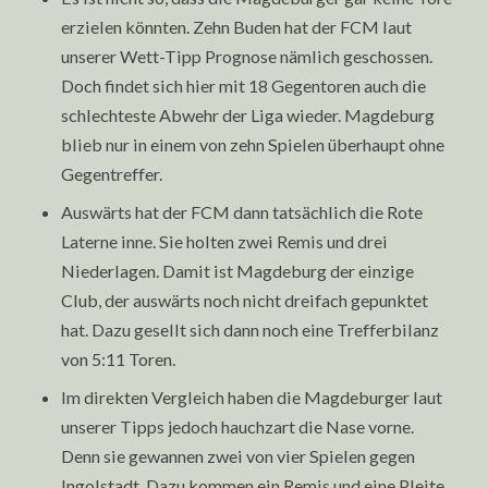
erzielen könnten. Zehn Buden hat der FCM laut
unserer Wett-Tipp Prognose nämlich geschossen.
Doch findet sich hier mit 18 Gegentoren auch die
schlechteste Abwehr der Liga wieder. Magdeburg
blieb nur in einem von zehn Spielen überhaupt ohne
Gegentreffer.
Auswärts hat der FCM dann tatsächlich die Rote
Laterne inne. Sie holten zwei Remis und drei
Niederlagen. Damit ist Magdeburg der einzige
Club, der auswärts noch nicht dreifach gepunktet
hat. Dazu gesellt sich dann noch eine Trefferbilanz
von 5:11 Toren.
Im direkten Vergleich haben die Magdeburger laut
unserer Tipps jedoch hauchzart die Nase vorne.
Denn sie gewannen zwei von vier Spielen gegen
Ingolstadt. Dazu kommen ein Remis und eine Pleite.