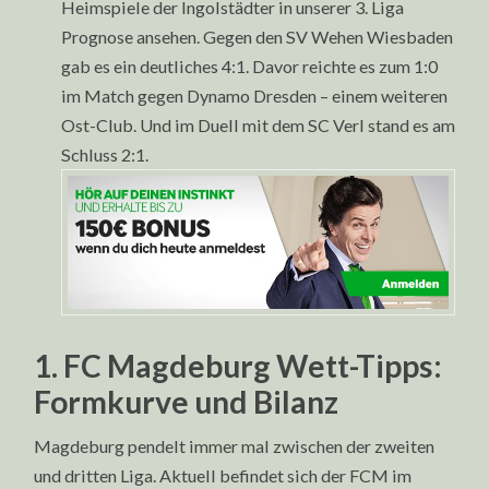
Heimspiele der Ingolstädter in unserer 3. Liga
Prognose ansehen. Gegen den SV Wehen Wiesbaden
gab es ein deutliches 4:1. Davor reichte es zum 1:0
im Match gegen Dynamo Dresden – einem weiteren
Ost-Club. Und im Duell mit dem SC Verl stand es am
Schluss 2:1.
1. FC Magdeburg Wett-Tipps:
Formkurve und Bilanz
Magdeburg pendelt immer mal zwischen der zweiten
und dritten Liga. Aktuell befindet sich der FCM im