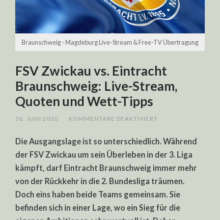
Braunschweig - Magdeburg Live-Stream & Free-TV Übertragung
FSV Zwickau vs. Eintracht
Braunschweig: Live-Stream,
Quoten und Wett-Tipps
FÜR
26. JUNI 2020
/
KOMMENTARE DEAKTIVIERT
FSV
ZWICKAU
Die Ausgangslage ist so unterschiedlich. Während
VS.
EINTRACHT
der FSV Zwickau um sein Überleben in der 3. Liga
BRAUNSCHWEIG:
LIVE-
kämpft, darf Eintracht Braunschweig immer mehr
STREAM,
QUOTEN
von der Rückkehr in die 2. Bundesliga träumen.
UND
WETT-
Doch eins haben beide Teams gemeinsam. Sie
TIPPS
befinden sich in einer Lage, wo ein Sieg für die