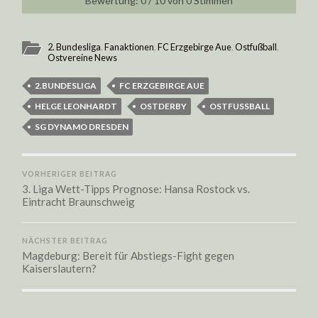
0
/
10
von
0
Stimmen
2. Bundesliga
,
Fanaktionen
,
FC Erzgebirge Aue
,
Ostfußball
,
Ostvereine News
2.BUNDESLIGA
FC ERZGEBIRGE AUE
HELGE LEONHARDT
OSTDERBY
OSTFUSSBALL
SG DYNAMO DRESDEN
VORHERIGER BEITRAG
3. Liga Wett-Tipps Prognose: Hansa Rostock vs.
Eintracht Braunschweig
NÄCHSTER BEITRAG
Magdeburg: Bereit für Abstiegs-Fight gegen
Kaiserslautern?