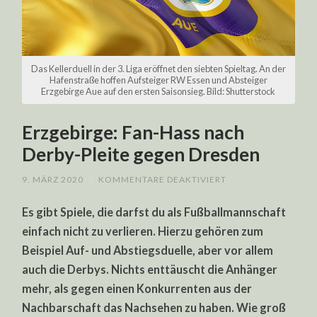
Das Kellerduell in der 3. Liga eröffnet den siebten Spieltag. An der
Hafenstraße hoffen Aufsteiger RW Essen und Absteiger
Erzgebirge Aue auf den ersten Saisonsieg. Bild: Shutterstock
Erzgebirge: Fan-Hass nach
Derby-Pleite gegen Dresden
FÜR
9. MÄRZ 2020
/
KOMMENTARE DEAKTIVIERT
ERZGEBIRGE:
FAN-
Es gibt Spiele, die darfst du als Fußballmannschaft
HASS
NACH
einfach nicht zu verlieren. Hierzu gehören zum
DERBY-
PLEITE
Beispiel Auf- und Abstiegsduelle, aber vor allem
GEGEN
DRESDEN
auch die Derbys. Nichts enttäuscht die Anhänger
mehr, als gegen einen Konkurrenten aus der
Nachbarschaft das Nachsehen zu haben. Wie groß