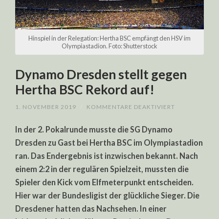
Hinspiel in der Relegation: Hertha BSC empfängt den HSV im
Olympiastadion. Foto: Shutterstock
Dynamo Dresden stellt gegen
Hertha BSC Rekord auf!
FÜR
1. NOVEMBER 2019
/
KOMMENTARE DEAKTIVIERT
DYNAMO
DRESDEN
In der 2. Pokalrunde musste die SG Dynamo
STELLT
GEGEN
Dresden zu Gast bei Hertha BSC im Olympiastadion
HERTHA
BSC
ran. Das Endergebnis ist inzwischen bekannt. Nach
REKORD
AUF!
einem 2:2 in der regulären Spielzeit, mussten die
Spieler den Kick vom Elfmeterpunkt entscheiden.
Hier war der Bundesligist der glückliche Sieger. Die
Dresdener hatten das Nachsehen. In einer