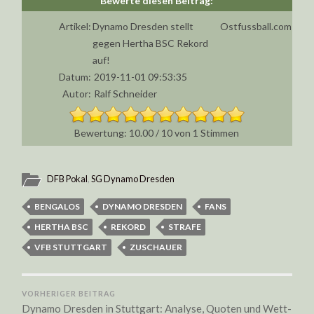
Artikel:
Dynamo Dresden stellt
Ostfussball.com
gegen Hertha BSC Rekord
auf!
Datum:
2019-11-01 09:53:35
Autor:
Ralf Schneider
10.00
/
10
von
1
Stimmen
DFB Pokal
,
SG Dynamo Dresden
BENGALOS
DYNAMO DRESDEN
FANS
HERTHA BSC
REKORD
STRAFE
VFB STUTTGART
ZUSCHAUER
VORHERIGER BEITRAG
Dynamo Dresden in Stuttgart: Analyse, Quoten und Wett-