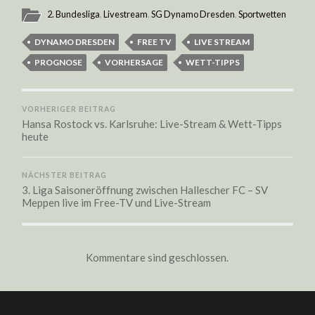
2. Bundesliga
,
Livestream
,
SG Dynamo Dresden
,
Sportwetten
DYNAMO DRESDEN
FREE TV
LIVE STREAM
PROGNOSE
VORHERSAGE
WETT-TIPPS
VORHERIGER BEITRAG
Hansa Rostock vs. Karlsruhe: Live-Stream & Wett-Tipps
heute
NÄCHSTER BEITRAG
3. Liga Saisoneröffnung zwischen Hallescher FC – SV
Meppen live im Free-TV und Live-Stream
Kommentare sind geschlossen.