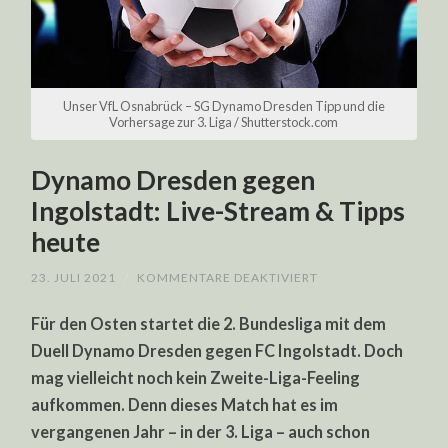
Unser VfL Osnabrück – SG Dynamo Dresden Tipp und die
Vorhersage zur 3. Liga / Shutterstock.com
Dynamo Dresden gegen
Ingolstadt: Live-Stream & Tipps
heute
FÜR
23. JULI 2021
/
KOMMENTARE DEAKTIVIERT
DYNAMO
DRESDEN
Für den Osten startet die 2. Bundesliga mit dem
GEGEN
INGOLSTADT:
Duell Dynamo Dresden gegen FC Ingolstadt. Doch
LIVE-
STREAM
mag vielleicht noch kein Zweite-Liga-Feeling
&
TIPPS
aufkommen. Denn dieses Match hat es im
HEUTE
vergangenen Jahr – in der 3. Liga – auch schon