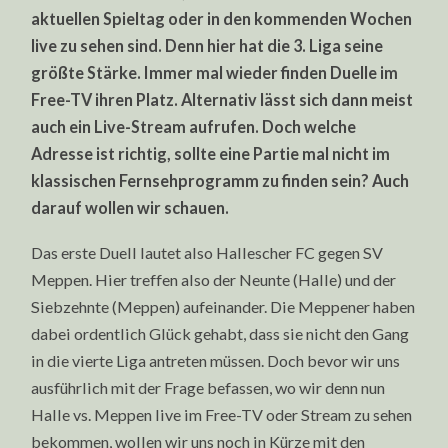
TV
aktuellen Spieltag oder in den kommenden Wochen
UND
LIVE-
live zu sehen sind. Denn hier hat die 3. Liga seine
STREAM
größte Stärke. Immer mal wieder finden Duelle im
Free-TV ihren Platz. Alternativ lässt sich dann meist
auch ein Live-Stream aufrufen. Doch welche
Adresse ist richtig, sollte eine Partie mal nicht im
klassischen Fernsehprogramm zu finden sein? Auch
darauf wollen wir schauen.
Das erste Duell lautet also Hallescher FC gegen SV
Meppen. Hier treffen also der Neunte (Halle) und der
Siebzehnte (Meppen) aufeinander. Die Meppener haben
dabei ordentlich Glück gehabt, dass sie nicht den Gang
in die vierte Liga antreten müssen. Doch bevor wir uns
ausführlich mit der Frage befassen, wo wir denn nun
Halle vs. Meppen live im Free-TV oder Stream zu sehen
bekommen, wollen wir uns noch in Kürze mit den