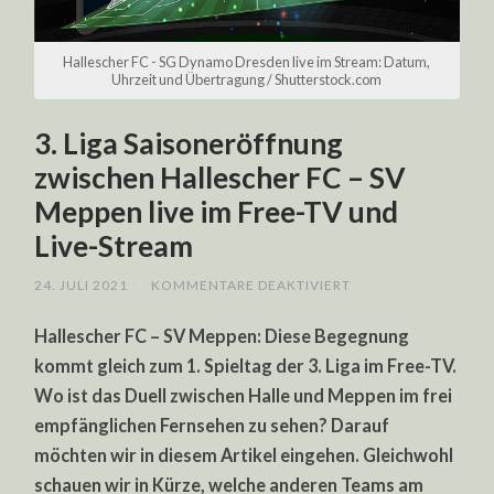
Hallescher FC - SG Dynamo Dresden live im Stream: Datum,
Uhrzeit und Übertragung / Shutterstock.com
3. Liga Saisoneröffnung
zwischen Hallescher FC – SV
Meppen live im Free-TV und
Live-Stream
FÜR
24. JULI 2021
/
KOMMENTARE DEAKTIVIERT
3.
LIGA
Hallescher FC – SV Meppen: Diese Begegnung
SAISONERÖFFNUN
ZWISCHEN
kommt gleich zum 1. Spieltag der 3. Liga im Free-TV.
HALLESCHER
FC
Wo ist das Duell zwischen Halle und Meppen im frei
–
SV
empfänglichen Fernsehen zu sehen? Darauf
MEPPEN
LIVE
möchten wir in diesem Artikel eingehen. Gleichwohl
IM
schauen wir in Kürze, welche anderen Teams am
FREE-