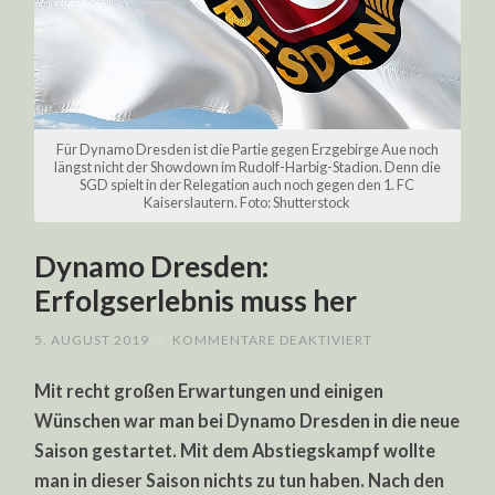
Für Dynamo Dresden ist die Partie gegen Erzgebirge Aue noch
längst nicht der Showdown im Rudolf-Harbig-Stadion. Denn die
SGD spielt in der Relegation auch noch gegen den 1. FC
Kaiserslautern. Foto: Shutterstock
Dynamo Dresden:
Erfolgserlebnis muss her
FÜR
5. AUGUST 2019
/
KOMMENTARE DEAKTIVIERT
DYNAMO
DRESDEN:
Mit recht großen Erwartungen und einigen
ERFOLGSERLEBN
MUSS
Wünschen war man bei Dynamo Dresden in die neue
HER
Saison gestartet. Mit dem Abstiegskampf wollte
man in dieser Saison nichts zu tun haben. Nach den