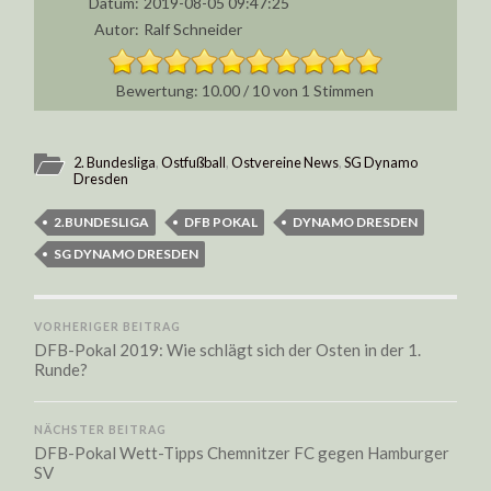
Datum:
2019-08-05 09:47:25
Autor:
Ralf Schneider
10.00
/
10
von
1
Stimmen
2. Bundesliga
,
Ostfußball
,
Ostvereine News
,
SG Dynamo
Dresden
2.BUNDESLIGA
DFB POKAL
DYNAMO DRESDEN
SG DYNAMO DRESDEN
VORHERIGER BEITRAG
DFB-Pokal 2019: Wie schlägt sich der Osten in der 1.
Runde?
NÄCHSTER BEITRAG
DFB-Pokal Wett-Tipps Chemnitzer FC gegen Hamburger
SV