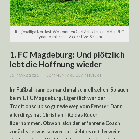
Regionalliga Nordost: Wo kommen Carl Zeiss Jena und der BFC
Dynamo im Free-TV oder Live-Stream.
1. FC Magdeburg: Und plötzlich
lebt die Hoffnung wieder
FÜR
25. MÄRZ 2021
/
KOMMENTARE DEAKTIVIERT
1.
FC
Im Fußball kann es manchmal schnell gehen. So auch
MAGDEBURG:
UND
beim 1. FC Magdeburg. Eigentlich war der
PLÖTZLICH
LEBT
Traditionsclub so gut wie weg vom Fenster. Dann
DIE
HOFFNUNG
allerdings hat Christian Titz das Ruder
WIEDER
übernommen. Obwohl sich der erfahrene Coach
zunächst etwas schwer tat, sieht es mittlerweile