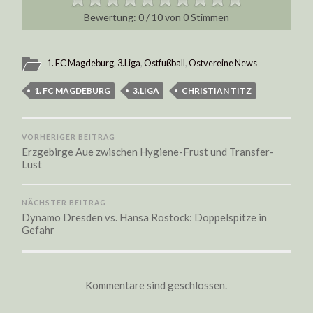
0
/
10
von
0
Stimmen
1. FC Magdeburg
,
3.Liga
,
Ostfußball
,
Ostvereine News
1. FC MAGDEBURG
3.LIGA
CHRISTIAN TITZ
VORHERIGER BEITRAG
Erzgebirge Aue zwischen Hygiene-Frust und Transfer-
Lust
NÄCHSTER BEITRAG
Dynamo Dresden vs. Hansa Rostock: Doppelspitze in
Gefahr
Kommentare sind geschlossen.