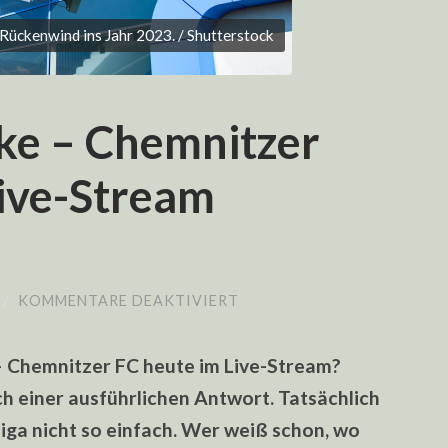
Rückenwind ins Jahr 2023. / Shutterstock
cke – Chemnitzer
Live-Stream
FÜR
/
KOMMENTARE DEAKTIVIERT
VSG
ALTGLIENICKE
–
 Chemnitzer FC heute im Live-Stream?
CHEMNITZER
FC:
ch einer ausführlichen Antwort. Tatsächlich
HEUTE
IM
liga nicht so einfach. Wer weiß schon, wo
LIVE-