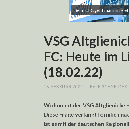
Beim CFC geht man mit viel 
VSG Altglieni
FC: Heute im 
(18.02.22)
18. FEBRUAR 2022
/
RALF SCHNEIDER
Wo kommt der VSG Altglienicke –
Diese Frage verlangt förmlich na
ist es mit der deutschen Regional