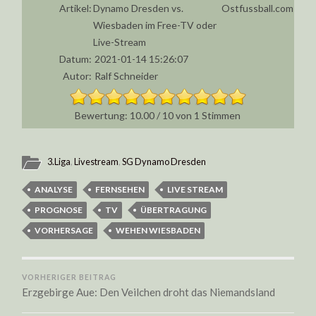
Artikel:
Dynamo Dresden vs.
Ostfussball.com
Wiesbaden im Free-TV oder
Live-Stream
Datum:
2021-01-14 15:26:07
Autor:
Ralf Schneider
10.00
/
10
von
1
Stimmen
3.Liga
,
Livestream
,
SG Dynamo Dresden
ANALYSE
FERNSEHEN
LIVE STREAM
PROGNOSE
TV
ÜBERTRAGUNG
VORHERSAGE
WEHEN WIESBADEN
VORHERIGER BEITRAG
Erzgebirge Aue: Den Veilchen droht das Niemandsland