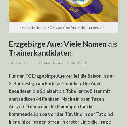
Finanziell ist der FC Erzgebirge Aue solide aufgestellt.
Erzgebirge Aue: Viele Namen als
Trainerkandidaten
FÜR
24. MAI 2021
/
KOMMENTARE DEAKTIVIERT
ERZGEBIRGE
AUE:
Für den FC Erzgebirge Aue verlief die Saison in der
VIELE
NAMEN
2. Bundesliga am Ende versöhnlich. Die Auer
ALS
TRAINERKANDIDATE
beendeten die Spielzeit als Tabellenzwölfter mit
anständigen 44 Punkten. Nach ein paar Tagen
Auszeit stehen nun die Planungen für die
kommende Saison vor der Tür. Und in der Tat sind
hier einige Fragen offen. In erster Linie die Frage