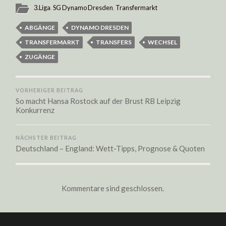
3.Liga
,
SG Dynamo Dresden
,
Transfermarkt
ABGÄNGE
DYNAMO DRESDEN
TRANSFERMARKT
TRANSFERS
WECHSEL
ZUGÄNGE
VORHERIGER BEITRAG
So macht Hansa Rostock auf der Brust RB Leipzig
Konkurrenz
NÄCHSTER BEITRAG
Deutschland – England: Wett-Tipps, Prognose & Quoten
Kommentare sind geschlossen.