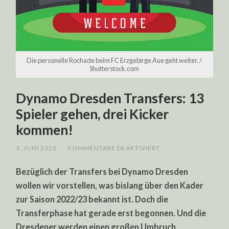
Die personelle Rochade beim FC Erzgebirge Aue geht weiter. /
Shutterstock.com
Dynamo Dresden Transfers: 13
Spieler gehen, drei Kicker
kommen!
FÜR
3. JUNI 2022
/
KOMMENTARE DEAKTIVIERT
DYNAMO
DRESDEN
Bezüglich der Transfers bei Dynamo Dresden
TRANSFERS:
13
wollen wir vorstellen, was bislang über den Kader
SPIELER
GEHEN,
zur Saison 2022/23 bekannt ist. Doch die
DREI
KICKER
Transferphase hat gerade erst begonnen. Und die
KOMMEN!
Dresdener werden einen großen Umbruch