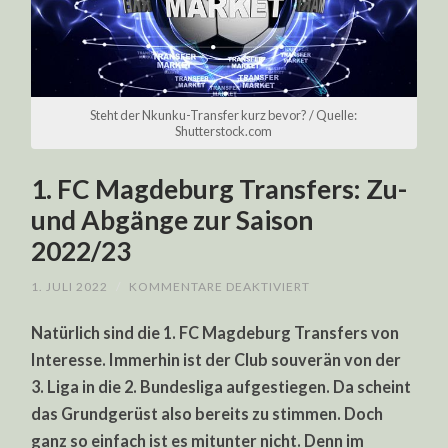
Steht der Nkunku-Transfer kurz bevor? / Quelle:
Shutterstock.com
1. FC Magdeburg Transfers: Zu-
und Abgänge zur Saison
2022/23
FÜR
1. JULI 2022
/
KOMMENTARE DEAKTIVIERT
1.
FC
Natürlich sind die 1. FC Magdeburg Transfers von
MAGDEBURG
TRANSFERS:
Interesse. Immerhin ist der Club souverän von der
ZU-
UND
3. Liga in die 2. Bundesliga aufgestiegen. Da scheint
ABGÄNGE
ZUR
das Grundgerüst also bereits zu stimmen. Doch
SAISON
2022/23
ganz so einfach ist es mitunter nicht. Denn im