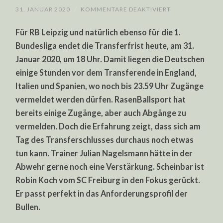
FÜR
31. JANUAR 2020
/
KOMMENTARE DEAKTIVIERT
DEADLINE
DAY
Für RB Leipzig und natürlich ebenso für die 1.
BEI
RB
Bundesliga endet die Transferfrist heute, am 31.
LEIPZIG:
KOMMT
Januar 2020, um 18 Uhr. Damit liegen die Deutschen
ROBIN
KOCH
einige Stunden vor dem Transferende in England,
AUS
FREIBURG?
Italien und Spanien, wo noch bis 23.59 Uhr Zugänge
vermeldet werden dürfen. RasenBallsport hat
bereits einige Zugänge, aber auch Abgänge zu
vermelden. Doch die Erfahrung zeigt, dass sich am
Tag des Transferschlusses durchaus noch etwas
tun kann. Trainer Julian Nagelsmann hätte in der
Abwehr gerne noch eine Verstärkung. Scheinbar ist
Robin Koch vom SC Freiburg in den Fokus gerückt.
Er passt perfekt in das Anforderungsprofil der
Bullen.