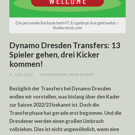
Die personelle Rochade beim FC Erzgebirge Aue geht weiter. /
Shutterstock.com
Dynamo Dresden Transfers: 13
Spieler gehen, drei Kicker
kommen!
FÜR
3. JUNI 2022
/
KOMMENTARE DEAKTIVIERT
DYNAMO
DRESDEN
Bezüglich der Transfers bei Dynamo Dresden
TRANSFERS:
13
wollen wir vorstellen, was bislang über den Kader
SPIELER
GEHEN,
zur Saison 2022/23 bekannt ist. Doch die
DREI
KICKER
Transferphase hat gerade erst begonnen. Und die
KOMMEN!
Dresdener werden einen großen Umbruch
vollziehen. Dies ist nicht ungewöhnlich, wenn eine