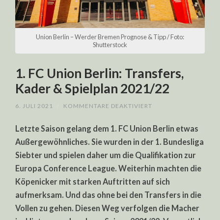
Union Berlin – Werder Bremen Prognose & Tipp / Foto:
Shutterstock
1. FC Union Berlin: Transfers,
Kader & Spielplan 2021/22
FÜR
6. JULI 2021
/
KOMMENTARE DEAKTIVIERT
1.
FC
Letzte Saison gelang dem 1. FC Union Berlin etwas
UNION
BERLIN:
Außergewöhnliches. Sie wurden in der 1. Bundesliga
TRANSFERS,
KADER
Siebter und spielen daher um die Qualifikation zur
&
SPIELPLAN
Europa Conference League. Weiterhin machten die
2021/22
Köpenicker mit starken Auftritten auf sich
aufmerksam. Und das ohne bei den Transfers in die
Vollen zu gehen. Diesen Weg verfolgen die Macher