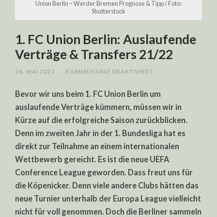
Union Berlin – Werder Bremen Prognose & Tipp / Foto:
Shutterstock
1. FC Union Berlin: Auslaufende
Verträge & Transfers 21/22
FÜR
26. MAI 2021
/
KOMMENTARE DEAKTIVIERT
1.
FC
Bevor wir uns beim 1. FC Union Berlin um
UNION
BERLIN:
auslaufende Verträge kümmern, müssen wir in
AUSLAUFENDE
VERTRÄGE
Kürze auf die erfolgreiche Saison zurückblicken.
&
TRANSFERS
Denn im zweiten Jahr in der 1. Bundesliga hat es
21/22
direkt zur Teilnahme an einem internationalen
Wettbewerb gereicht. Es ist die neue UEFA
Conference League geworden. Dass freut uns für
die Köpenicker. Denn viele andere Clubs hätten das
neue Turnier unterhalb der Europa League vielleicht
nicht für voll genommen. Doch die Berliner sammeln