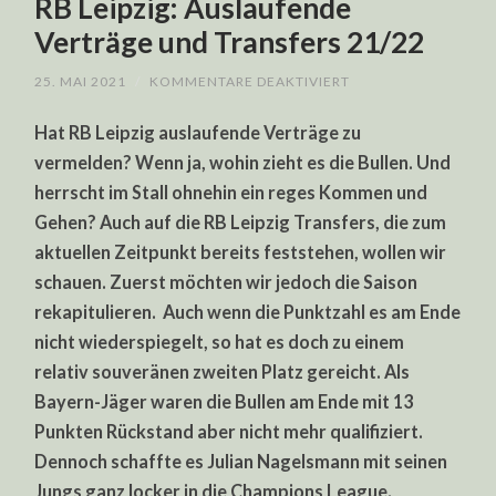
RB Leipzig: Auslaufende
Verträge und Transfers 21/22
FÜR
25. MAI 2021
/
KOMMENTARE DEAKTIVIERT
RB
LEIPZIG:
Hat RB Leipzig auslaufende Verträge zu
AUSLAUFENDE
VERTRÄGE
vermelden? Wenn ja, wohin zieht es die Bullen. Und
UND
TRANSFERS
herrscht im Stall ohnehin ein reges Kommen und
21/22
Gehen? Auch auf die RB Leipzig Transfers, die zum
aktuellen Zeitpunkt bereits feststehen, wollen wir
schauen. Zuerst möchten wir jedoch die Saison
rekapitulieren. Auch wenn die Punktzahl es am Ende
nicht wiederspiegelt, so hat es doch zu einem
relativ souveränen zweiten Platz gereicht. Als
Bayern-Jäger waren die Bullen am Ende mit 13
Punkten Rückstand aber nicht mehr qualifiziert.
Dennoch schaffte es Julian Nagelsmann mit seinen
Jungs ganz locker in die Champions League.