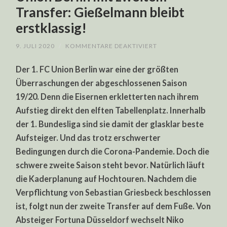
Transfer: Gießelmann bleibt
erstklassig!
FÜR
9. JULI 2020
/
KOMMENTARE DEAKTIVIERT
UNION
BERLIN
Der 1. FC Union Berlin war eine der größten
MIT
ZWEITEM
Überraschungen der abgeschlossenen Saison
TRANSFER:
GIESSELMANN B
19/20. Denn die Eisernen erkletterten nach ihrem
LEIBT E
RSTKLASSIG!
Aufstieg direkt den elften Tabellenplatz. Innerhalb
der 1. Bundesliga sind sie damit der glasklar beste
Aufsteiger. Und das trotz erschwerter
Bedingungen durch die Corona-Pandemie. Doch die
schwere zweite Saison steht bevor. Natürlich läuft
die Kaderplanung auf Hochtouren. Nachdem die
Verpflichtung von Sebastian Griesbeck beschlossen
ist, folgt nun der zweite Transfer auf dem Fuße. Von
Absteiger Fortuna Düsseldorf wechselt Niko