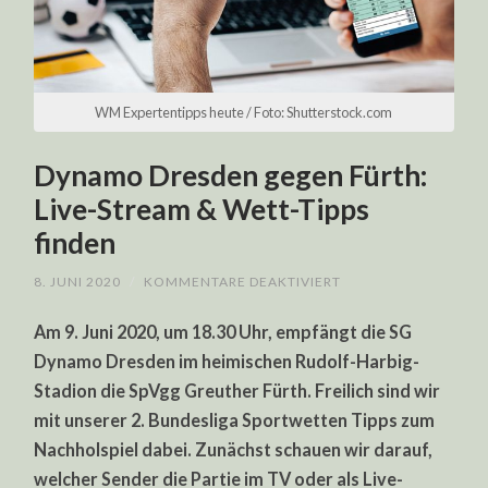
WM Expertentipps heute / Foto: Shutterstock.com
Dynamo Dresden gegen Fürth:
Live-Stream & Wett-Tipps
finden
FÜR
8. JUNI 2020
/
KOMMENTARE DEAKTIVIERT
DYNAMO
DRESDEN
Am 9. Juni 2020, um 18.30 Uhr, empfängt die SG
GEGEN
FÜRTH:
Dynamo Dresden im heimischen Rudolf-Harbig-
LIVE-
STREAM
Stadion die SpVgg Greuther Fürth. Freilich sind wir
&
WETT-
mit unserer 2. Bundesliga Sportwetten Tipps zum
TIPPS
FINDEN
Nachholspiel dabei. Zunächst schauen wir darauf,
welcher Sender die Partie im TV oder als Live-