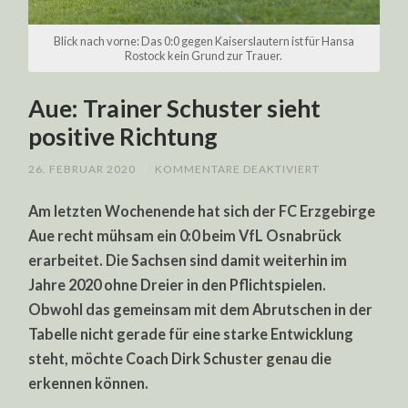
Blick nach vorne: Das 0:0 gegen Kaiserslautern ist für Hansa
Rostock kein Grund zur Trauer.
Aue: Trainer Schuster sieht
positive Richtung
FÜR
26. FEBRUAR 2020
/
KOMMENTARE DEAKTIVIERT
AUE:
TRAINER
Am letzten Wochenende hat sich der FC Erzgebirge
SCHUSTER
SIEHT
Aue recht mühsam ein 0:0 beim VfL Osnabrück
POSITIVE
RICHTUNG
erarbeitet. Die Sachsen sind damit weiterhin im
Jahre 2020 ohne Dreier in den Pflichtspielen.
Obwohl das gemeinsam mit dem Abrutschen in der
Tabelle nicht gerade für eine starke Entwicklung
steht, möchte Coach Dirk Schuster genau die
erkennen können.