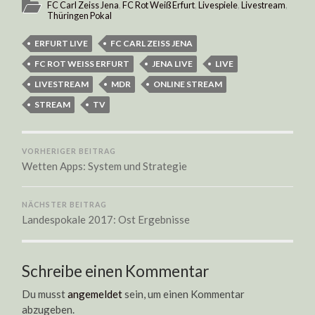
FC Carl Zeiss Jena
,
FC Rot Weiß Erfurt
,
Livespiele
,
Livestream
,
Thüringen Pokal
ERFURT LIVE
FC CARL ZEISS JENA
FC ROT WEISS ERFURT
JENA LIVE
LIVE
LIVESTREAM
MDR
ONLINE STREAM
STREAM
TV
VORHERIGER BEITRAG
Wetten Apps: System und Strategie
NÄCHSTER BEITRAG
Landespokale 2017: Ost Ergebnisse
Schreibe einen Kommentar
Du musst
angemeldet
sein, um einen Kommentar
abzugeben.