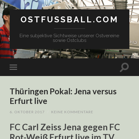
OSTFUSSBALL.COM
Eine subjektive Sichtweise unserer Ostvereine
sowie Ostclubs
Thüringen Pokal: Jena versus
Erfurt live
6. OKTOBER 2017
/
KEINE KOMMENTARE
FC Carl Zeiss Jena gegen FC
Rot-Weiß Erfurt live im TV