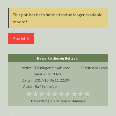
This poll has been finished and no longer available
to vote !
Statistik
Artikel:
Thüringen Pokal: Jena
Ostfussball.com
versus Erfurt live
Datum:
2017-10-06 11:22:09
Autor:
Ralf Schneider
0
/
10
von
0
Stimmen