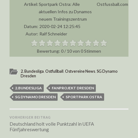
Artikel:
Sportpark Ostra: Alle
Ostfussball.com
aktuellen Infos zu Dynamos
neuem Trainingszentrum
Datum:
2020-02-24 12:25:45
Autor:
Ralf Schneider
0
/
10
von
0
Stimmen
2. Bundesliga
,
Ostfußball
,
Ostvereine News
,
SG Dynamo
Dresden
2.BUNDESLIGA
FANPROJEKT DRESDEN
SG DYNAMO DRESDEN
SPORTPARK OSTRA
VORHERIGER BEITRAG
Deutschland holt volle Punktzahl in UEFA
Fünfjahreswertung