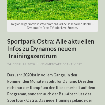
Regionalliga Nordost: Wo kommen Carl Zeiss Jena und der BFC
Dynamo im Free-TV oder Live-Stream.
Sportpark Ostra: Alle aktuellen
Infos zu Dynamos neuem
Trainingszentrum
FÜR
24. FEBRUAR 2020
/
KOMMENTARE DEAKTIVIERT
SPORTPARK
OSTRA:
Das Jahr 2020 ist in vollem Gange. In den
ALLE
AKTUELLEN
kommenden Monaten steht für Dynamo Dresden
INFOS
ZU
nicht nur der Kampf um den Klassenerhalt auf dem
DYNAMOS
NEUEM
Programm, sondern auch der Bau-Abschluss des
TRAININGSZE
Sportpark Ostra. Das neue Trainingsgelände der