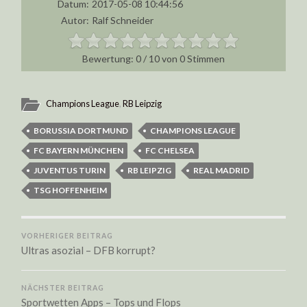
Datum:
2017-05-08 10:44:56
Autor:
Ralf Schneider
0
/
10
von
0
Stimmen
Champions League
,
RB Leipzig
BORUSSIA DORTMUND
CHAMPIONS LEAGUE
FC BAYERN MÜNCHEN
FC CHELSEA
JUVENTUS TURIN
RB LEIPZIG
REAL MADRID
TSG HOFFENHEIM
VORHERIGER BEITRAG
Ultras asozial – DFB korrupt?
NÄCHSTER BEITRAG
Sportwetten Apps – Tops und Flops