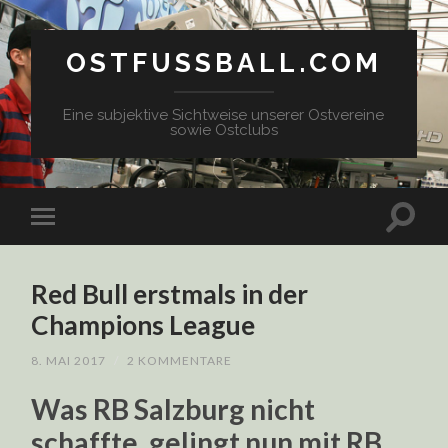
OSTFUSSBALL.COM
Eine subjektive Sichtweise unserer Ostvereine
sowie Ostclubs
Red Bull erstmals in der
Champions League
8. MAI 2017
/
2 KOMMENTARE
Was RB Salzburg nicht
schaffte, gelingt nun mit RB