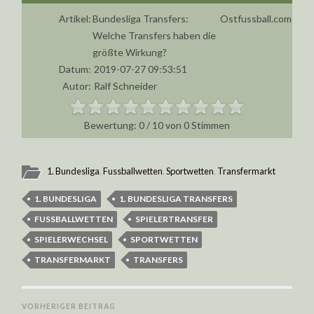
Artikel:
Bundesliga Transfers:
Ostfussball.com
Welche Transfers haben die
größte Wirkung?
Datum:
2019-07-27 09:53:51
Autor:
Ralf Schneider
0
/
10
von
0
Stimmen
1. Bundesliga
,
Fussballwetten
,
Sportwetten
,
Transfermarkt
1. BUNDESLIGA
1. BUNDESLIGA TRANSFERS
FUSSBALLWETTEN
SPIELERTRANSFER
SPIELERWECHSEL
SPORTWETTEN
TRANSFERMARKT
TRANSFERS
VORHERIGER BEITRAG