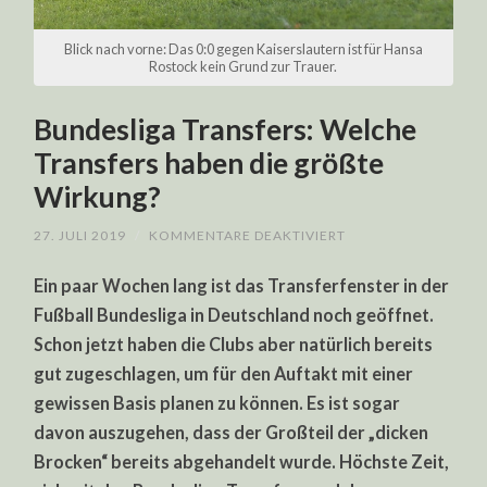
Blick nach vorne: Das 0:0 gegen Kaiserslautern ist für Hansa
Rostock kein Grund zur Trauer.
Bundesliga Transfers: Welche
Transfers haben die größte
Wirkung?
FÜR
27. JULI 2019
/
KOMMENTARE DEAKTIVIERT
BUNDESLIGA
TRANSFERS:
Ein paar Wochen lang ist das Transferfenster in der
WELCHE
TRANSFERS
Fußball Bundesliga in Deutschland noch geöffnet.
HABEN
DIE
Schon jetzt haben die Clubs aber natürlich bereits
GRÖSSTE W
IRKUNG?
gut zugeschlagen, um für den Auftakt mit einer
gewissen Basis planen zu können. Es ist sogar
davon auszugehen, dass der Großteil der „dicken
Brocken“ bereits abgehandelt wurde. Höchste Zeit,