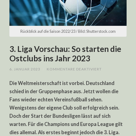
Rückblick auf die Saison 2022/23 / Bild: Shutterstock.com
3. Liga Vorschau: So starten die
Ostclubs ins Jahr 2023
FÜR
6. JANUAR 2023
/
KOMMENTARE DEAKTIVIERT
3.
LIGA
Die Weltmeisterschaft ist vorbei. Deutschland
VORSCHAU:
SO
schied in der Gruppenphase aus. Jetzt wollen die
STARTEN
DIE
Fans wieder echten Vereinsfußball sehen.
OSTCLUBS
INS
Wenigstens der eigene Club soll erfolgreich sein.
JAHR
2023
Doch der Start der Bundesligen lässt auf sich
warten. Für die Champions und Europa League gilt
dies allemal. Als erstes beginnt jedoch die 3. Liga.