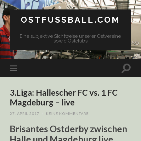
OSTFUSSBALL.COM
Eine subjektive Sichtweise unserer Ostvereine
sowie Ostclubs
3.Liga: Hallescher FC vs. 1 FC
Magdeburg – live
27. APRIL 2017
/
KEINE KOMMENTARE
Brisantes Ostderby zwischen
Halle und Magdeburg live