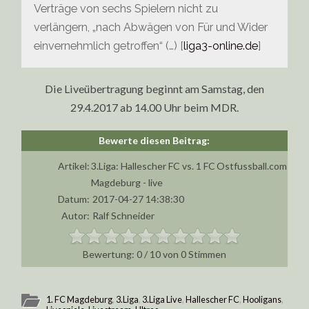
Verträge von sechs Spielern nicht zu
verlängern, „nach Abwägen von Für und Wider
einvernehmlich getroffen“ (…) [
liga3-online.de
]
Die Liveübertragung beginnt am Samstag, den
29.4.2017 ab 14.00 Uhr beim MDR.
Artikel:
3.Liga: Hallescher FC vs. 1 FC
Ostfussball.com
Magdeburg - live
Datum:
2017-04-27 14:38:30
Autor:
Ralf Schneider
0
/
10
von
0
Stimmen
1. FC Magdeburg
,
3.Liga
,
3.Liga Live
,
Hallescher FC
,
Hooligans
,