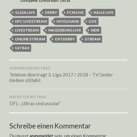
Livespiele
,
Livestream
,
Ultras
3.LIGA LIVE
DERBY
FCM LIVE
HALLE LIVE
HFC LIVESTREAM
HOOLIGANS
LIVE
LIVESTREAM
MAGDEBURG LIVE
MDR
ONLINE STREAM
OSTDERBY
STREAM
ULTRAS
VORHERIGER BEITRAG
Telekom übertragt 3. Liga 2017 / 2018 – TV Gelder
bleiben st(l)abil
NÄCHSTER BEITRAG
DFL: „Ultras sind asozial“
Schreibe einen Kommentar
Du musst
angemeldet
sein, um einen Kommentar