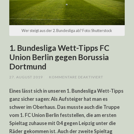
Wer steigt aus der 2. Bundesliga ab? Foto: Shutterstock
1. Bundesliga Wett-Tipps FC
Union Berlin gegen Borussia
Dortmund
FÜR
27. AUGUST 2019
/
KOMMENTARE DEAKTIVIERT
1.
BUNDESLIGA
Eines lässt sich in unseren 1. Bundesliga Wett-Tipps
WETT-
TIPPS
ganz sicher sagen: Als Aufsteiger hat man es
FC
UNION
schwer im Oberhaus. Das musste auch die Truppe
BERLIN
GEGEN
vom 1. FC Union Berlin feststellen, die am ersten
BORUSSIA
DORTMUND
Spieltag zuhause mit 0:4 gegen Leipzig unter die
Räder gekommen ist. Auch der zweite Spieltag