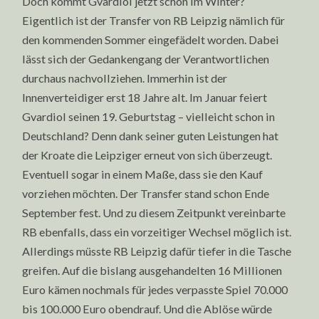
Doch kommt Gvardiol jetzt schon im Winter?
Eigentlich ist der Transfer von RB Leipzig nämlich für
den kommenden Sommer eingefädelt worden. Dabei
lässt sich der Gedankengang der Verantwortlichen
durchaus nachvollziehen. Immerhin ist der
Innenverteidiger erst 18 Jahre alt. Im Januar feiert
Gvardiol seinen 19. Geburtstag – vielleicht schon in
Deutschland? Denn dank seiner guten Leistungen hat
der Kroate die Leipziger erneut von sich überzeugt.
Eventuell sogar in einem Maße, dass sie den Kauf
vorziehen möchten. Der Transfer stand schon Ende
September fest. Und zu diesem Zeitpunkt vereinbarte
RB ebenfalls, dass ein vorzeitiger Wechsel möglich ist.
Allerdings müsste RB Leipzig dafür tiefer in die Tasche
greifen. Auf die bislang ausgehandelten 16 Millionen
Euro kämen nochmals für jedes verpasste Spiel 70.000
bis 100.000 Euro obendrauf. Und die Ablöse würde