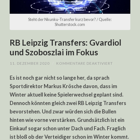
Steht der Nkunku-Transfer kurz bevor? / Quelle:
Shutterstock.com
RB Leipzig Transfers: Gvardiol
und Szoboszlai im Fokus
FÜR
11. DEZEMBER 2020
/
KOMMENTARE DEAKTIVIERT
RB
LEIPZIG
Es ist noch gar nicht so lange her, da sprach
TRANSFERS:
GVARDIOL
Sportdirektor Markus Krösche davon, dass im
UND
SZOBOSZLAI
Winter aktuell keine Spielerwechsel geplant sind.
IM
FOKUS
Dennoch könnten gleich zwei RB Leipzig Transfers
bevorstehen. Und zwar würden sich die Bullen
hinten wie vorne verstärken. Grundsätzlich ist ein
Einkauf sogar schon unter Dach und Fach. Fraglich
ist bloß ob der Verteidiger schon im Winter kommt.