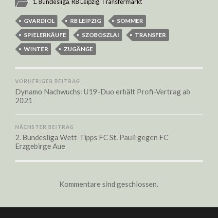
1. Bundesliga
,
RB Leipzig
,
Transfermarkt
GVARDIOL
RB LEIPZIG
SOMMER
SPIELERKÄUFE
SZOBOSZLAI
TRANSFER
WINTER
ZUGÄNGE
VORHERIGER BEITRAG
Dynamo Nachwuchs: U19-Duo erhält Profi-Vertrag ab
2021
NÄCHSTER BEITRAG
2. Bundesliga Wett-Tipps FC St. Pauli gegen FC
Erzgebirge Aue
Kommentare sind geschlossen.