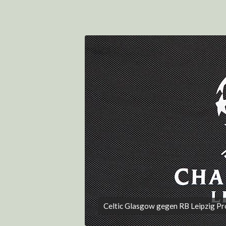
Celtic Glasgow gegen RB Leipzig P