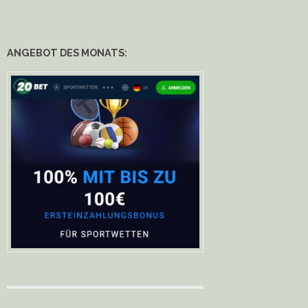
ANGEBOT DES MONATS: