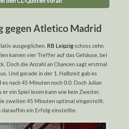
ei den CL-Quoten voran
ig gegen Atletico Madrid
elativ ausgeglichen.
RB Leipzig
schoss zehn
llen kamen vier Treffer auf das Gehäuse, bei
ck. Doch die Anzahl an Chancen sagt erstmal
us. Und gerade in der 1. Halbzeit gab es
 es nach 45 Minuten noch 0:0. Doch Julian
 er ein Spiel lesen kann wie kein Zweiter.
die zweiten 45 Minuten optimal eingestellt.
 daraufhin ein Erfolg einstellte.