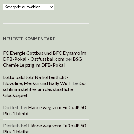
Kategorien
NEUESTE KOMMENTARE
FC Energie Cottbus und BFC Dynamo im
DFB-Pokal – Ostfussball.com
bei
BSG
Chemie Leipzig im DFB-Pokal
Lotto bald tot? Na hoffentlich! -
Novoline, Merkur und Bally Wulff
bei
So
schlimm steht es um das staatliche
Glücksspiel
Dietleib
bei
Hände weg vom Fußball! 50
Plus 1 bleibt
Dietleib
bei
Hände weg vom Fußball! 50
Plus 1 bleibt