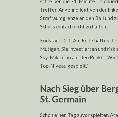
schreiben die 71. Minute. Es dauer
Treffer. Angelino legt von der li
Strafraumgrenze an den Ball und zi
Schuss einfach nicht zu halten.
Endstand: 2:1. Am Ende hatten die
Mutigen. Sie investierten und risk
Sky-Mikrofon auf den Punkt: „Wir 
Top-Niveau gespielt.“
Nach Sieg über Berg
St. Germain
Schon einen Tag zuvor spielten At