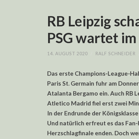
RB Leipzig scha
PSG wartet im 
14. AUGUST 2020
/
RALF SCHNEIDER
Das erste Champions-League-Halbf
Paris St. Germain fuhr am Donne
Atalanta Bergamo ein. Auch RB L
Atletico Madrid fiel erst zwei Mi
In der Endrunde der Königsklasse
Und natürlich erfreut es das Fan-
Herzschlagfinale enden. Doch wer