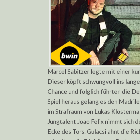
Marcel Sabitzer legte mit einer ku
Dieser köpft schwungvoll ins lange
Chance und folglich führten die De
Spiel heraus gelang es den Madrile
im Strafraum von Lukas Klosterma
Jungtalent Joao Felix nimmt sich de
Ecke des Tors. Gulacsi ahnt die Ri