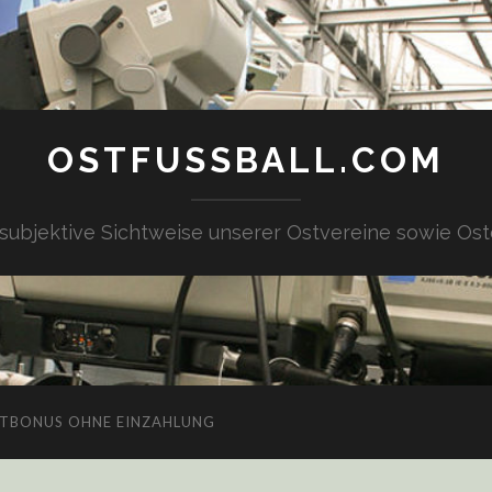
OSTFUSSBALL.COM
 subjektive Sichtweise unserer Ostvereine sowie Ost
TBONUS OHNE EINZAHLUNG