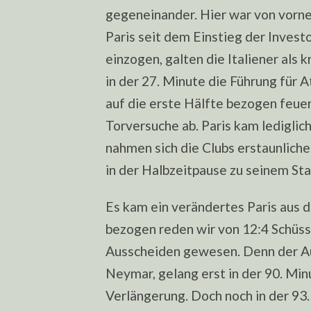
gegeneinander. Hier war von vorneh
Paris seit dem Einstieg der Invest
einzogen, galten die Italiener als
in der 27. Minute die Führung für 
auf die erste Hälfte bezogen feue
Torversuche ab. Paris kam lediglich
nahmen sich die Clubs erstaunliche
in der Halbzeitpause zu seinem St
Es kam ein verändertes Paris aus d
bezogen reden wir von 12:4 Schüss
Ausscheiden gewesen. Denn der Au
Neymar, gelang erst in der 90. Min
Verlängerung. Doch noch in der 9