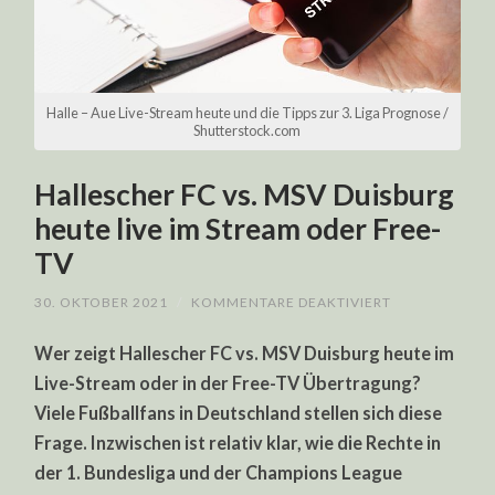
Halle – Aue Live-Stream heute und die Tipps zur 3. Liga Prognose /
Shutterstock.com
Hallescher FC vs. MSV Duisburg
heute live im Stream oder Free-
TV
FÜR
30. OKTOBER 2021
/
KOMMENTARE DEAKTIVIERT
HALLESCHER
FC
Wer zeigt Hallescher FC vs. MSV Duisburg heute im
VS.
MSV
Live-Stream oder in der Free-TV Übertragung?
DUISBURG
HEUTE
Viele Fußballfans in Deutschland stellen sich diese
LIVE
IM
Frage. Inzwischen ist relativ klar, wie die Rechte in
STREAM
ODER
der 1. Bundesliga und der Champions League
FREE-