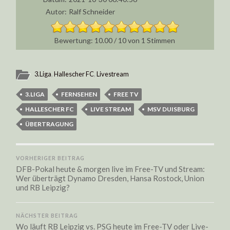
Autor:
Ralf Schneider
10.00
/
10
von
1
Stimmen
3.Liga
,
Hallescher FC
,
Livestream
3.LIGA
FERNSEHEN
FREE TV
HALLESCHER FC
LIVE STREAM
MSV DUISBURG
ÜBERTRAGUNG
VORHERIGER BEITRAG
DFB-Pokal heute & morgen live im Free-TV und Stream:
Wer überträgt Dynamo Dresden, Hansa Rostock, Union
und RB Leipzig?
NÄCHSTER BEITRAG
Wo läuft RB Leipzig vs. PSG heute im Free-TV oder Live-