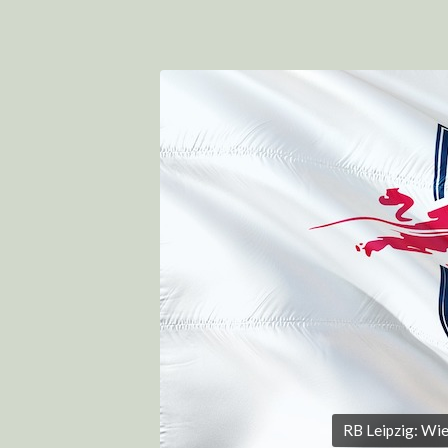
RB Leipzig: Wie