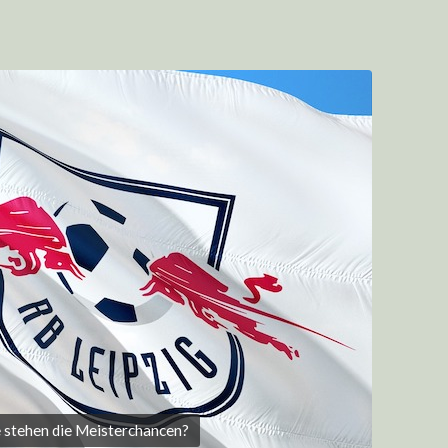
 stehen die Meisterchancen?