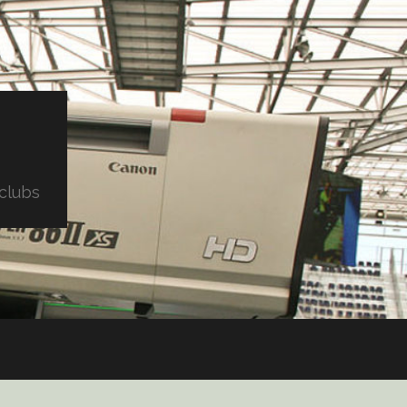
clubs