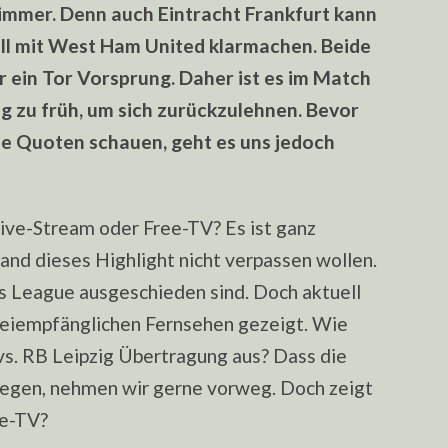
AM
immer. Denn auch Eintracht Frankfurt kann
05.
MAI
ll mit West Ham United klarmachen. Beide
2022
 ein Tor Vorsprung. Daher ist es im Match
 zu früh, um sich zurückzulehnen. Bevor
ie Quoten schauen, geht es uns jedoch
ve-Stream oder Free-TV? Es ist ganz
land dieses Highlight nicht verpassen wollen.
s League ausgeschieden sind. Doch aktuell
freiempfänglichen Fernsehen gezeigt. Wie
vs. RB Leipzig Übertragung aus? Dass die
iegen, nehmen wir gerne vorweg. Doch zeigt
ee-TV?