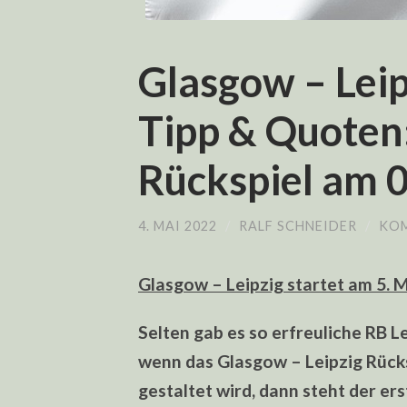
Glasgow – Leip
Tipp & Quoten
Rückspiel am 
4. MAI 2022
/
RALF SCHNEIDER
/
KOM
Glasgow – Leipzig startet am 5. 
Selten gab es so erfreuliche RB 
wenn das Glasgow – Leipzig Rücks
gestaltet wird, dann steht der ers