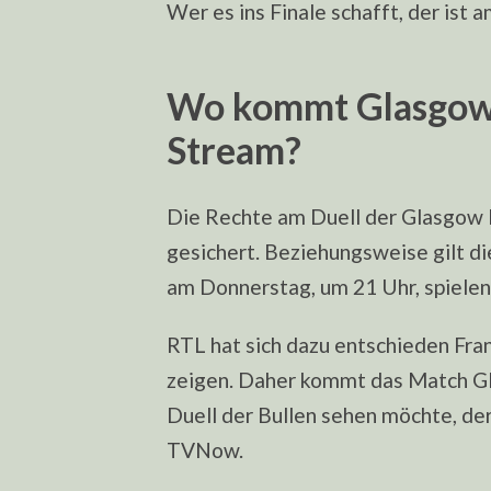
Wer es ins Finale schafft, der ist 
Wo kommt Glasgow –
Stream?
Die Rechte am Duell der Glasgow 
gesichert. Beziehungsweise gilt d
am Donnerstag, um 21 Uhr, spielen
RTL hat sich dazu entschieden Fra
zeigen. Daher kommt das Match Gl
Duell der Bullen sehen möchte, de
TVNow.