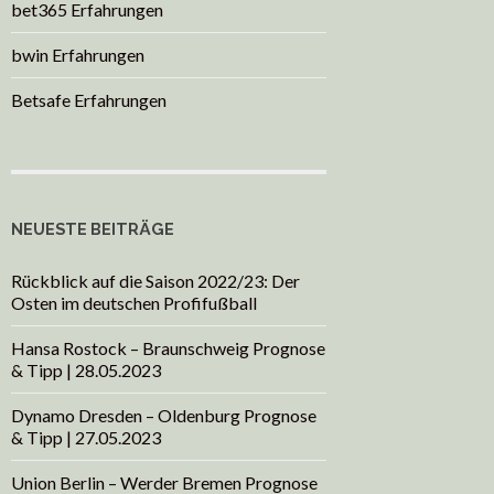
bet365 Erfahrungen
bwin Erfahrungen
Betsafe Erfahrungen
NEUESTE BEITRÄGE
Rückblick auf die Saison 2022/23: Der
Osten im deutschen Profifußball
Hansa Rostock – Braunschweig Prognose
& Tipp | 28.05.2023
Dynamo Dresden – Oldenburg Prognose
& Tipp | 27.05.2023
Union Berlin – Werder Bremen Prognose