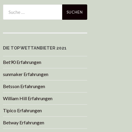
DIE TOP WETTANBIETER 2021
Bet90 Erfahrungen
sunmaker Erfahrungen
Betsson Erfahrungen
William Hill Erfahrungen
Tipico Erfahrungen
Betway Erfahrungen