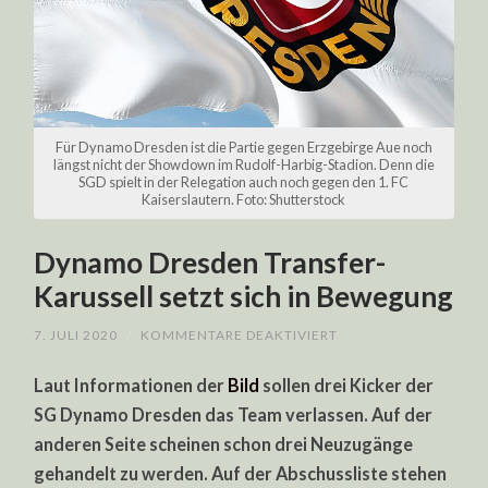
Für Dynamo Dresden ist die Partie gegen Erzgebirge Aue noch
längst nicht der Showdown im Rudolf-Harbig-Stadion. Denn die
SGD spielt in der Relegation auch noch gegen den 1. FC
Kaiserslautern. Foto: Shutterstock
Dynamo Dresden Transfer-
Karussell setzt sich in Bewegung
FÜR
7. JULI 2020
/
KOMMENTARE DEAKTIVIERT
DYNAMO
DRESDEN
Laut Informationen der
Bild
sollen drei Kicker der
TRANSFER-
KARUSSELL
SG Dynamo Dresden das Team verlassen. Auf der
SETZT
SICH
anderen Seite scheinen schon drei Neuzugänge
IN
BEWEGUNG
gehandelt zu werden. Auf der Abschussliste stehen