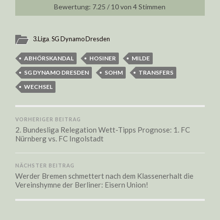
7.25
/
10
von
4
Stimmen
3.Liga
,
SG Dynamo Dresden
ABHÖRSKANDAL
HOSINER
MILDE
SG DYNAMO DRESDEN
SOHM
TRANSFERS
WECHSEL
VORHERIGER BEITRAG
2. Bundesliga Relegation Wett-Tipps Prognose: 1. FC
Nürnberg vs. FC Ingolstadt
NÄCHSTER BEITRAG
Werder Bremen schmettert nach dem Klassenerhalt die
Vereinshymne der Berliner: Eisern Union!