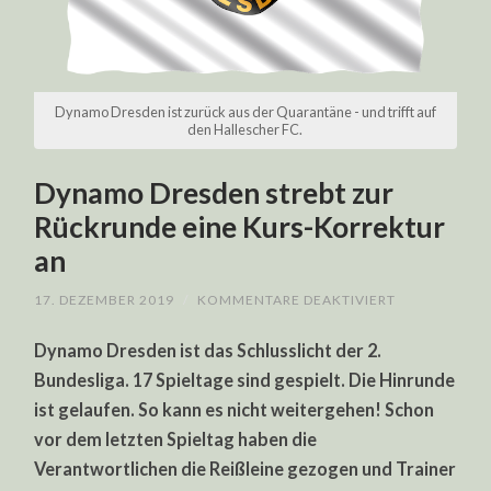
Dynamo Dresden ist zurück aus der Quarantäne - und trifft auf
den Hallescher FC.
Dynamo Dresden strebt zur
Rückrunde eine Kurs-Korrektur
an
FÜR
17. DEZEMBER 2019
/
KOMMENTARE DEAKTIVIERT
DYNAMO
DRESDEN
Dynamo Dresden ist das Schlusslicht der 2.
STREBT
ZUR
Bundesliga. 17 Spieltage sind gespielt. Die Hinrunde
RÜCKRUNDE
EINE
ist gelaufen. So kann es nicht weitergehen! Schon
KURS-
KORREKTUR
vor dem letzten Spieltag haben die
AN
Verantwortlichen die Reißleine gezogen und Trainer