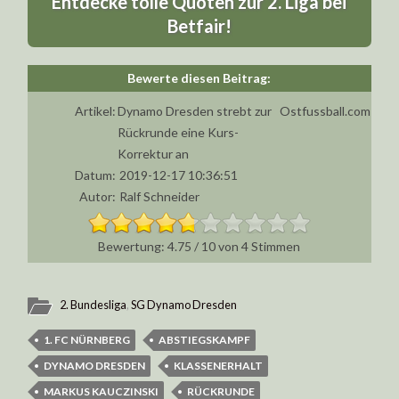
Entdecke tolle Quoten zur 2. Liga bei
Betfair!
Artikel:
Dynamo Dresden strebt zur
Ostfussball.com
Rückrunde eine Kurs-
Korrektur an
Datum:
2019-12-17 10:36:51
Autor:
Ralf Schneider
4.75
/
10
von
4
Stimmen
2. Bundesliga
,
SG Dynamo Dresden
1. FC NÜRNBERG
ABSTIEGSKAMPF
DYNAMO DRESDEN
KLASSENERHALT
MARKUS KAUCZINSKI
RÜCKRUNDE