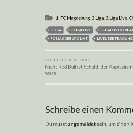
1. FC Magdeburg
,
3.Liga
,
3.Liga Live
,
C
3.LIGA
3.LIGA LIVE
3.LIGA LIVESTRE
FC MAGDEBURG LIVE
LIVEÜBERTRAGUNG
VORHERIGER BEITRAG
Nicht Red Bull ist Schuld, der Kapitalis
wars
Schreibe einen Komm
Du musst
angemeldet
sein, um einen