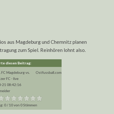
ios aus Magdeburg und Chemnitz planen
agung zum Spiel. Reinhören lohnt also.
1. FC Magdeburg vs.
Ostfussball.com
er FC - live
-21 08:42:16
hneider
0
/
10
von
0
Stimmen