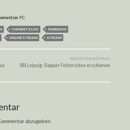
hemnitzer FC
AM
CHEMNITZ LIVE
FANRADIO
ONLINE STREAM
STREAM
NÄCHSTER BEITRAG
mus
RB Leipzig: Rapper Foltervideo erschienen
entar
 Kommentar abzugeben.