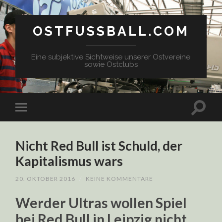
OSTFUSSBALL.COM
Eine subjektive Sichtweise unserer Ostvereine
sowie Ostclubs
Nicht Red Bull ist Schuld, der
Kapitalismus wars
20. OKTOBER 2016
/
KEINE KOMMENTARE
Werder Ultras wollen Spiel
bei Red Bull in Leipzig nicht