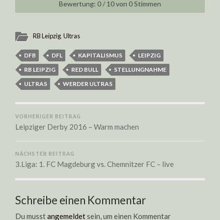
0
/
10
von
0
Stimmen
RB Leipzig
,
Ultras
DFB
DFL
KAPITALISMUS
LEIPZIG
RB LEIPZIG
RED BULL
STELLUNGNAHME
ULTRAS
WERDER ULTRAS
VORHERIGER BEITRAG
Leipziger Derby 2016 – Warm machen
NÄCHSTER BEITRAG
3.Liga: 1. FC Magdeburg vs. Chemnitzer FC – live
Schreibe einen Kommentar
Du musst
angemeldet
sein, um einen Kommentar