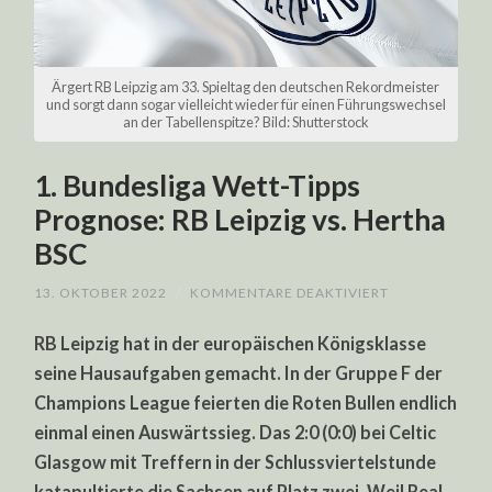
Ärgert RB Leipzig am 33. Spieltag den deutschen Rekordmeister
und sorgt dann sogar vielleicht wieder für einen Führungswechsel
an der Tabellenspitze? Bild: Shutterstock
1. Bundesliga Wett-Tipps
Prognose: RB Leipzig vs. Hertha
BSC
FÜR
13. OKTOBER 2022
/
KOMMENTARE DEAKTIVIERT
1.
BUNDESLIGA
RB Leipzig hat in der europäischen Königsklasse
WETT-
TIPPS
seine Hausaufgaben gemacht. In der Gruppe F der
PROGNOSE:
RB
Champions League feierten die Roten Bullen endlich
LEIPZIG
VS.
einmal einen Auswärtssieg. Das 2:0 (0:0) bei Celtic
HERTHA
BSC
Glasgow mit Treffern in der Schlussviertelstunde
katapultierte die Sachsen auf Platz zwei. Weil Real