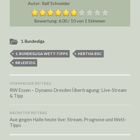
Autor:
Ralf Schneider
6.00
/
10
von
1
Stimmen
1. Bundesliga
1. BUNDESLIGA WETT-TIPPS
HERTHA BSC
RB LEIPZIG
VORHERIGER BEITRAG
RW Essen – Dynamo Dresden Übertragung: Live-Stream
& Tipp
NÄCHSTER BEITRAG
Aue gegen Halle heute live: Stream, Prognose und Wett-
Tipps